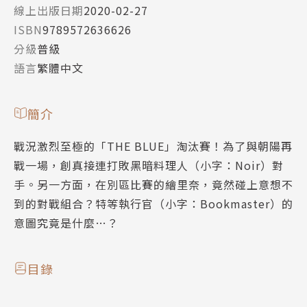
線上出版日期
2020-02-27
ISBN
9789572636626
分級
普級
語言
繁體中文
簡介
戰況激烈至極的「THE BLUE」淘汰賽！為了與朝陽再
戰一場，創真接連打敗黑暗料理人（小字：Noir）對
手。另一方面，在別區比賽的繪里奈，竟然碰上意想不
到的對戰組合？特等執行官（小字：Bookmaster）的
意圖究竟是什麼…？
目錄