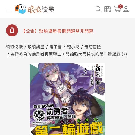
【公告】因 Readmoo 讀墨系統維護中，本站同步暫
0
停部分閱讀服務
【公告】琅琅讀墨數位閱讀資產合併與書櫃開通申請
【公告】琅琅讀墨書櫃開通常見問題
【公告】琅琅讀墨 3 分鐘完成書櫃開通與資產合併申
請圖文教學
琅琅悅讀
琅琅讀墨
電子書
輕小說
奇幻冒險
【公告】琅琅書店服務升級重要說明及資產合併結果
為所欲為的前勇者再度轉生，開始強大而愉快的第二輪遊戲 (3)
查詢
【公告】因 Readmoo 讀墨系統維護中，本站同步暫
停部分閱讀服務