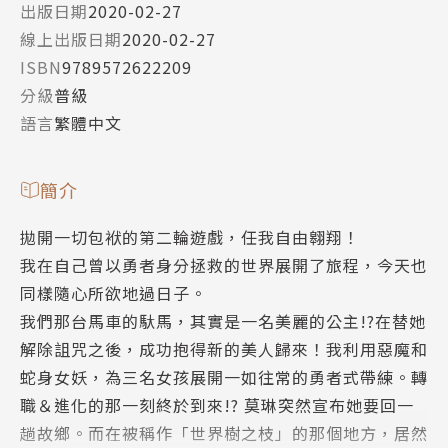
出版日期
2020-02-27
線上出版日期
2020-02-27
ISBN
9789572622209
分級
普級
語言
繁體中文
簡介
拋開一切包袱的第二輪遊戲，任我自由翱翔！
我在自己曾以勇者身分拯救的世界展開了旅程，今天也
同樣隨心所欲地過日子。
我們那台馬車的馱馬，其實是一名美麗的公主!?在替她
解除詛咒之後，成功抱得新的美人歸來！我利用惡魔和
蛇身女妖，為三名女孩展開一如往常的勇者式帶練。轉
職＆進化的那一刻終於到來!? 莫琳突然宣布她要回一
趟故鄉。而在被稱作「世界樹之枝」的那個地方，居然