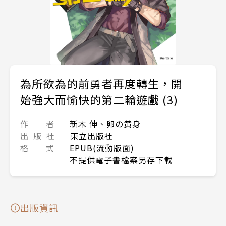
為所欲為的前勇者再度轉生，開
始強大而愉快的第二輪遊戲 (3)
作 者
新木 伸、卵の黄身
出 版 社
東立出版社
格 式
EPUB(流動版面)
不提供電子書檔案另存下載
出版資訊