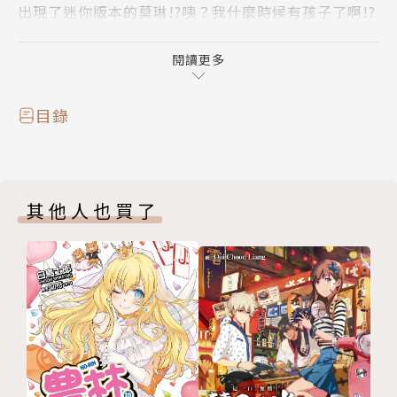
出現了迷你版本的莫琳!?咦？我什麼時候有孩子了啊!?
小莫琳的登場，讓我們的隊伍變得更加熱鬧！
為了乘船前往下一個目的地，我們報名參加了武道大
閱讀更多
會，我家女孩在比賽中大顯神威！坐上冠軍獎品──魔
法寶船的我們，將在海峽的對岸遭遇什麼樣的冒險呢!?
目錄
自由過頭的前勇者，以其第二輪的遊戲人生譜寫的奇幻
小說，狀態絕佳的第三集就此登場！
其他人也買了