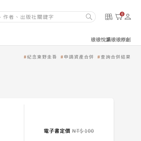
0
琅琅悅讀
琅琅原創
紀念東野圭吾
申請資產合併
查詢合併結果
電子書定價
NT$ 100