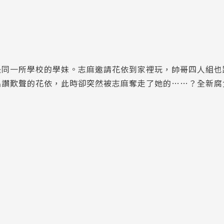
是同一所學校的學妹。志麻邀請花依到家裡玩，帥哥四人組也
出讚歎聲的花依，此時卻突然被志麻奪走了她的……？全新腐