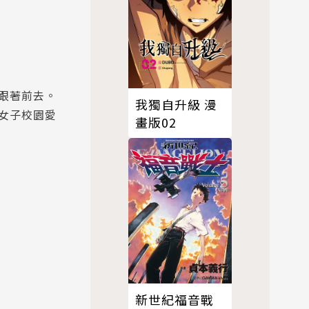
跟著前去。
我獨自升級 漫
女子校園愛
畫版02
新世紀福音戰