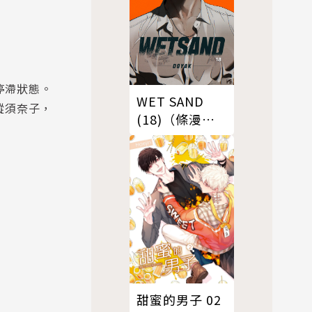
停滯狀態。
WET SAND
蹤須奈子，
(18)（條漫
版）
甜蜜的男子 02