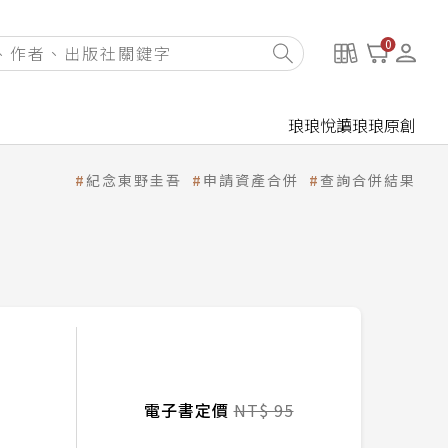
0
琅琅悅讀
琅琅原創
紀念東野圭吾
申請資產合併
查詢合併結果
電子書定價
NT$ 95