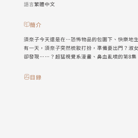
語言
繁體中文
簡介
須奈子今天還是在…恐怖物品的包圍下、快樂地
有一天，須奈子突然梳妝打扮，準備要出門？淑
卻發現……？超猛視覺系漫畫、鼻血亂噴的第8集
目錄