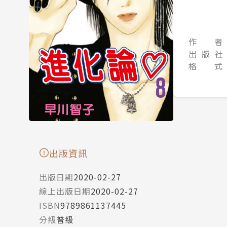
作 者
出 版 社
格 式
出版資訊
出版日期
2020-02-27
線上出版日期
2020-02-27
ISBN
9789861137445
分級
普級