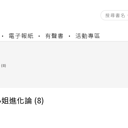
資產合併結果查詢
電子報紙
有聲書
活動專區
書櫃開通申請
與資產合併申請圖文教學
資產合併結果查詢
書櫃開通申請
(8)
姐進化論 (8)