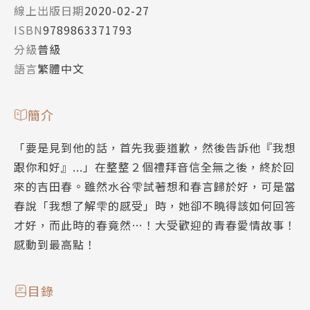
線上出版日期
2020-02-27
ISBN
9789863371793
分級
普級
語言
繁體中文
簡介
「要是見到他的話，首先我要道歉，然後告訴他『我想
跟你和好』...」在整整２個禮拜音信全無之後，終於回
來的吉田春。雖然水谷雫試著想和春言歸於好，可是當
春說「我想了解雫的感受」時，她卻不曉得該如何回答
才好，而此時的春竟然…！大受歡迎的青春愛情故事！
感動到最高點！
目錄