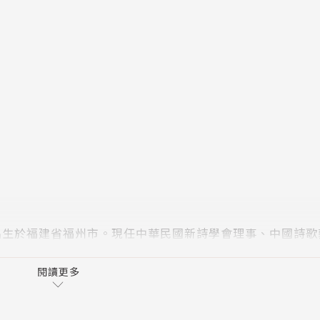
出生於福建省福州市。現任中華民國新詩學會理事、中國詩歌
的樂章》、《中英對照傅予短詩選》、《傅予詩選》等著作。
閱讀更多
。退休後並曾多次出席兩岸文學詩歌文化交流活動。