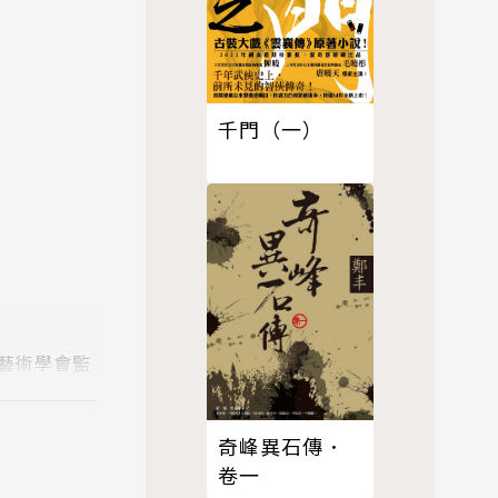
千門（一）
藝術學會監
目前已結集
奇峰異石傳．
卷一