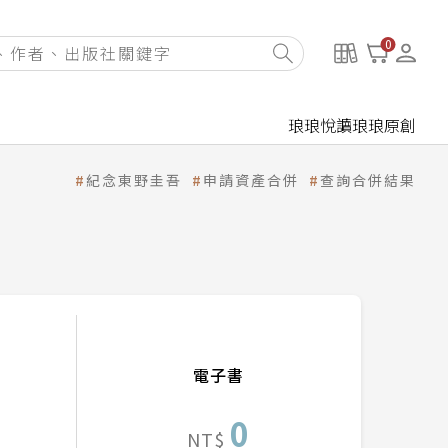
0
琅琅悅讀
琅琅原創
紀念東野圭吾
申請資產合併
查詢合併結果
電子書
0
NT$