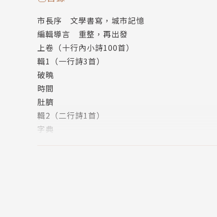
市長序 文學書寫，城市記憶
編輯導言 重整，再出發
上卷（十行內小詩100首）
輯1（一行詩3首）
破曉
時間
肚臍
輯2（二行詩1首）
字典
輯3（三行詩4首）
字
燈
路
螢火蟲
輯4（四行詩16首）