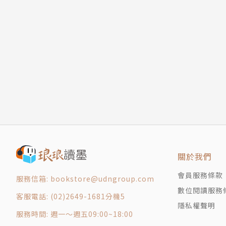
咖啡與我
夢
吻
床
孕
雲說
牽手
鏡子
定律
電線
火車站
關於我們
兩個輪迴
會員服務條款
瓶中臍帶
服務信箱: bookstore@udngroup.com
第一根白髮
數位閱讀服務
客服電話: (02)2649-1681分機5
生死之戀
隱私權聲明
服務時間: 週一～週五09:00~18:00
秘密