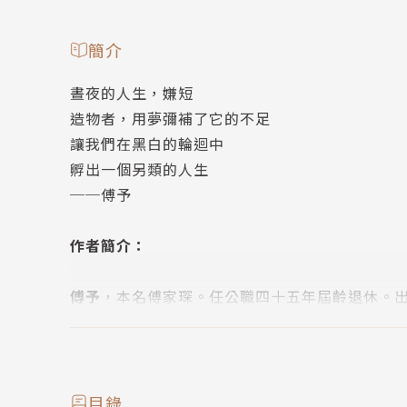
簡介
晝夜的人生，嫌短
造物者，用夢彌補了它的不足
讓我們在黑白的輪迴中
孵出一個另類的人生
──傅予
作者簡介：
傅予
，本名傅家琛。任公職四十五年屆齡退休。
事、臺北三月詩會同仁。
創作以詩為主，曾出版詩集《尋夢曲》、《生命
等候出版的詩集有《一首未完成的詩篇》等兩本
創作詩觀是：「詩可提昇人類文化的價值！」
目錄