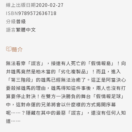
線上出版日期
2020-02-27
ISBN
9789572636718
分級
普級
語言
繁體中文
簡介
無法看穿「謊言」，接連有人死亡的「假情報島」！向
井雄馬竟然是柏木當的「劣化複製品」！而且，進入
「第三階段」的雄馬已經無法治癒了。這正是阿當決心
要殺掉雄馬的理由，雄馬得知這件事後，兩人也沒有打
算要停止對決！在雙方一決勝負的舞台「假情報足球」
中，這對命運的兄弟將會以什麼樣的方式揭開序幕
呢……？隱藏在其中的最惡「謊言」，還沒有任何人知
道……