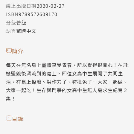
線上出版日期
2020-02-27
ISBN
9789572609170
分級
普級
語言
繁體中文
簡介
每天在無名島上盡情享受青春，所以覺得很開心！在飛
機墜毀後漂流到的島上，四位女高中生展開了共同生
活。在島上探險、製作刀子、狩獵兔子…大家一起做、
大家一起吃！生存與鬥爭的女高中生無人島求生記第２
集！
目錄