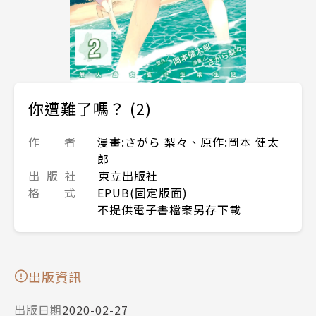
你遭難了嗎？ (2)
作 者
漫畫:さがら 梨々、原作:岡本 健太
郎
出 版 社
東立出版社
格 式
EPUB(固定版面)
不提供電子書檔案另存下載
出版資訊
出版日期
2020-02-27