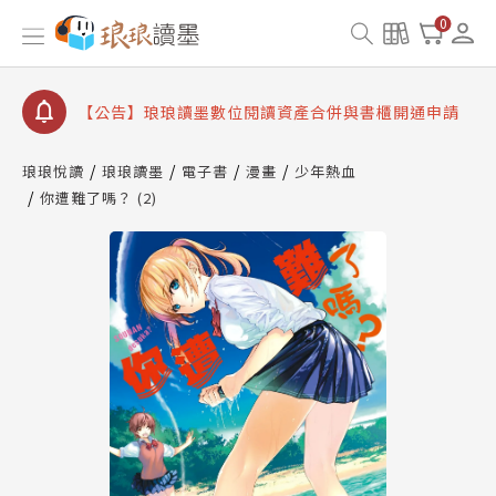
【公告】琅琅書店服務升級重要說明及資產合併結果
0
查詢
【公告】因 Readmoo 讀墨系統維護中，本站同步暫
停部分閱讀服務
【公告】琅琅讀墨數位閱讀資產合併與書櫃開通申請
【公告】琅琅讀墨書櫃開通常見問題
琅琅悅讀
琅琅讀墨
電子書
漫畫
少年熱血
【公告】琅琅讀墨 3 分鐘完成書櫃開通與資產合併申
你遭難了嗎？ (2)
請圖文教學
【公告】琅琅書店服務升級重要說明及資產合併結果
查詢
【公告】因 Readmoo 讀墨系統維護中，本站同步暫
停部分閱讀服務