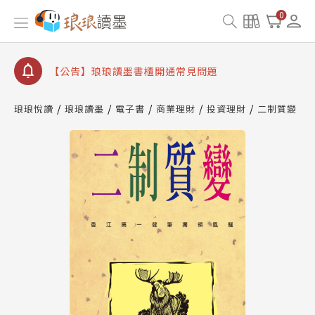
【公告】因 Readmoo 讀墨系統維護中，本站同步暫
0
停部分閱讀服務
【公告】琅琅讀墨數位閱讀資產合併與書櫃開通申請
【公告】琅琅讀墨書櫃開通常見問題
【公告】琅琅讀墨 3 分鐘完成書櫃開通與資產合併申
請圖文教學
琅琅悅讀
琅琅讀墨
電子書
商業理財
投資理財
二制質變
【公告】琅琅書店服務升級重要說明及資產合併結果
查詢
【公告】因 Readmoo 讀墨系統維護中，本站同步暫
停部分閱讀服務