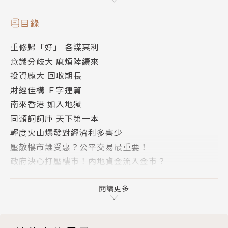
林行止
，本名林山木，潮州澄海人。在汕頭及英國劍橋
目錄
接受教育。一九七三年創辦《信報財經新聞》，儼然成
重修歸「好」 各謀其利
為所有知識份子了解現世的明燈。其已結集出版的經濟
意識分歧大 麻煩陸續來
與政治評論集，共百餘冊，由遠景出版社出版。
投資龐大 回收期長
財經佳構 Ｆ字連篇
南來香港 如入地獄
同類詞詞庫 天下第一本
輕度火山爆發對經濟利多害少
壓散樓市誰受惠？公平交易最重要！
政府決心打壓樓市！內地資金流入金市？
貨幣成為搶手貨 發行者受惠無盡
端正產生辦法 莫捨正路弗由
閱讀更多
從希臘財政危機談民主政治的缺失
希臘債主鬆口氣 金融市場浪滔天