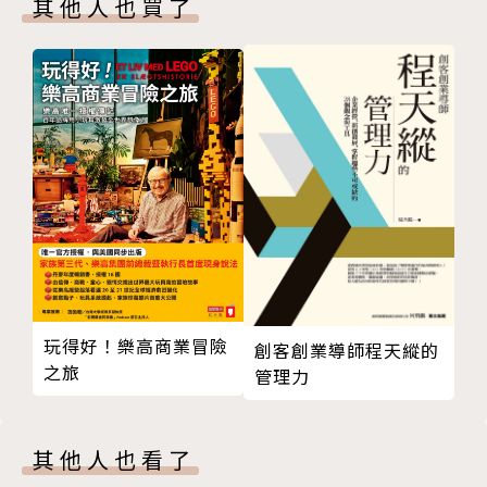
其他人也買了
歐羅易進難退 英鎊並無問題
股市隨時反彈 軍火股票吃香
新丁無薪勞資受惠 政府干預各有所失
印鈔不能根治困難 傳媒無法左右選情
由奢入儉和諧難保 調控數字北京優為
香港寫作界屬「堅尼系數」偏高社群？
和諧勝利造作 人事舊話今聞
倒行逆施 vs 原地踏步
經紀發財客戶輸錢 歐羅大貶中國頭痛
無計可施無藥可用 西方經濟愈來愈亂
自由風吹 主政風變
北韓──一窮二白的愚人國
玩得好！樂高商業冒險
創客創業導師程天縱的
之旅
附錄：「天安艦」疑團重重【馬挺】
管理力
權衡輕重明智取捨 勞工集約尚未可棄──富士康工人
自殺事件的反思
其他人也看了
中情局干預內政 美政經利益雙收