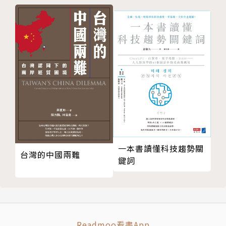
經濟學家當偵探 統計數字見真相
特區政府揚長棄短 專管經濟勿搞政治
南非足球黑人專利 金磚三國辦「世界盃」
人口財富經驗 一流球隊要素
附錄：數千億外圍掀假波疑雲【紀曉風】
「長期」便在眼前 美債不宜久持
黑子效應氣溫降 五穀歉收價看升
建制內外爭民主 共看團圓與分裂
附錄一：梁愛詩功勞最大民主黨方案打開功能組別缺口
【李鵬飛】
附錄二：民主黨公開密談內容強調判斷正確【何俊仁】
一本書讀懂科技趨勢關
台灣的中國兩難
附錄三：梁愛詩的角色
鍵詞
英國粗口球證必讀 美國密謀辦世界盃
輸波股市例跌 粗口拖垮法國
好書！──《繼承與叛逆──現代科學為何出現在西
方》
Readmoo看書App