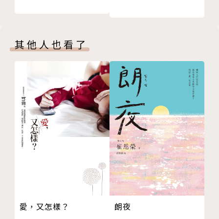
瓦達曼
代文學特有的風格。
達爾
⋯⋯父親曾說：「活在世上的理由僅僅是為長久的安眠
安斯
作準備」。由於生前找不到生活的意義，她把死後的歸
其他人也看了
達爾
宿─「返鄉歸葬」視為至關重要，這既是一項遺囑又是
安斯
一項家訓，既是一種儀式又是對丈夫的報復，因為她的
山姆森
丈夫終其一生都不知承諾與責任為何物。
杜葳．戴爾
⋯⋯這支隊伍，執行著一項荒誕不經的任務。他們像一
涂爾
群被上帝流放遺棄在荒野中的苦難子民，在一片道德真
達爾
空、諸法不治的道德荒地上，徘徊流連、浴火劫難。他
涂爾
們雖然罪孽纏身，各自背負著積重難改的惡習和劣跡，
達爾
但在歷經狂風、暴雨、雷電、烈日的摧殘之後，猶如歷
瓦達曼
經一場「心靈淨洗」，使一個原本離心離德的家庭復歸
涂爾
於本真的統一。」（宋國誠《經典50》）
達爾
凱許
▍內容簡介
朗夜
愛，又怎樣？
寇拉