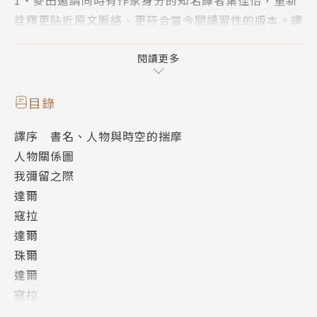
詮釋更貼近原文脈絡、更符合當今閱讀習性的版本。譯
者參閱資料，以祈確保接近作品大量跟《聖經》及其它
文學作品有關的指涉，重建福克納寫作當時的時代氛
閱讀更多
圍。
2‧邀請台灣大學外國語文學系蔡秀枝教授擔綱導讀。
目錄
剖析福克納寫作脈絡、文學技法，以及如何間接開闢了
譯序 書名、人物與時空的揣摩
後續美國現代文學盛世。
人物關係圖
我彌留之際
▍問世90週年經典地位仍高踞不墜
達爾
「20世紀小說家當中，福克納與喬伊斯同為偉大的實
寇拉
驗者，福克納可能甚至略勝一籌。很少看見他有兩部小
達爾
說採取類似技巧，他似乎想憑藉著不斷創新，以達到在
珠爾
地理上、題材上，這個有限世界所不能給予他不斷擴充
達爾
的廣度。」──（諾貝爾文學獎頒獎詞）
寇拉
杜葳．戴爾
「福克納是一位與我靈魂息息相關的作家。我崇拜的大