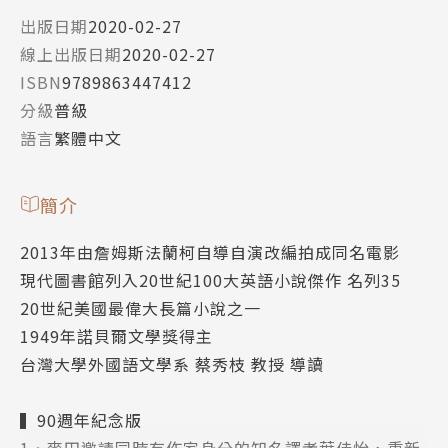
出版日期
2020-02-27
線上出版日期
2020-02-27
ISBN
9789863447412
分級
普級
語言
繁體中文
簡介
2013年由詹姆斯法蘭柯自導自演改編拍成同名電影
現代圖書館列入20世紀100大英語小說傑作 名列35
20世紀美國最偉大長篇小說之一
1949年諾貝爾文學獎得主
台灣大學外國語文學系 蔡秀枝 教授 導讀
▍90週年紀念版
1‧麥田邀請同時有作家身分的知名譯者葉佳怡，重新