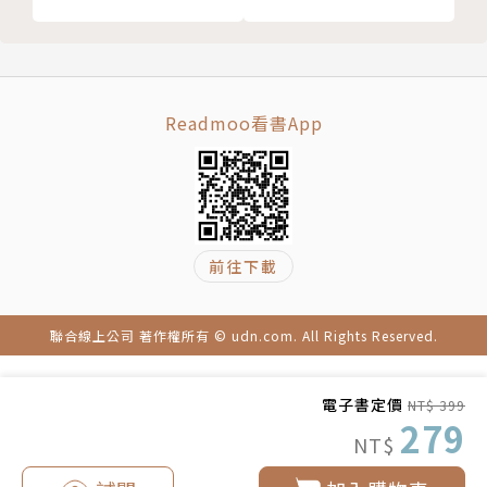
愛笛
邦德倫一家正忙著，所有家務和能夠賺錢的活都停擺下
惠特菲爾德
來，因為母親愛迪已經躺在床上瀕死數天了。長子在屋
達爾
外為她趕製棺木，一家人答應了母親，她死後，一定要
雅姆斯提德
由家族親手送至四十英里之外的娘家墓地裡去下葬。即
Readmoo看書App
瓦達曼
便天氣如此炎熱，數天的路途又是如此遙遠。
摩斯利
母親終於死後，一家人完成入殮，浩浩蕩蕩上了騾車，
達爾
歷經種種磨難……凶猛的溪流差點沖走棺木，騾子也淹
瓦達曼
死；屍臭驚擾了鄰居惹來紛紛議論，也惹來禿鷹盤旋。
前往下載
達爾
長子凱許摔斷腿，被家人以便宜水泥固定應急，最後終
瓦達曼
於找了醫生鋸腿治療，成為獨腳之人……
達爾
次子達爾一直知道所有家人的祕密，脆弱的他不堪精神
聯合線上公司 著作權所有 © udn.com. All Rights Reserved.
瓦達曼
負荷，竟燒了鄰居的屋子……
達爾
女兒杜葳和男友在棉花田裡初嘗禁果，不小心懷孕，想
電子書定價
NT$ 399
凱許
墮胎卻被藥房夥計誘騙，甚至連父親也拿走男友給的墮
279
NT$
皮巴迪
胎費用……
麥高文
三子珠爾在旅途上辛苦攢下了幾個月的工錢，好不容易