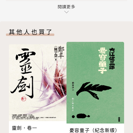
涂爾
閱讀更多
師是兩位極為不同的北美洲小說家，當年他們的作品只
安斯
要一出版我一律沒放過，但我不是把它們當作互補性的
達爾
讀物，而是兩種完全截然不同的文學創作形式。一位是
其他人也買了
皮巴迪
威廉•福克納，另一位則是海明威。」（諾貝爾文學獎
達爾
作家賈西亞．馬奎斯）
瓦達曼
杜葳．戴爾
「它有點像《奧德修斯返鄉》，但是完全沒有『英雄色
瓦達曼
彩』，在框架上和《唐吉軻德》一樣，本書也透過主人
涂爾
翁（一個群體、一個家庭）的歷險，探討人類種種經驗
達爾
的一齣悲喜劇。外國評論咸認應該視此書為關於人類忍
凱許
受能力的一部原始預言，更能視為我們如今更為複雜的
瓦達曼
這個社會的縮影。」（中國翻譯家李文俊）
涂爾
達爾
「儘管在福克納的年代裡尚無「荒誕主義」(absurdis
凱許
m)和「後現代主義」的出現，但作為「意識流大
靈劍．卷一
憂容童子（紀念新版）
達爾
師」，《我彌留之際》卻表現了福克納荒誕主義和後現