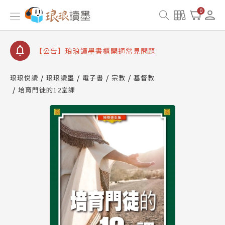
【公告】因 Readmoo 讀墨系統維護中，本站同步暫
0
停部分閱讀服務
【公告】琅琅讀墨數位閱讀資產合併與書櫃開通申請
【公告】琅琅讀墨書櫃開通常見問題
【公告】琅琅讀墨 3 分鐘完成書櫃開通與資產合併申
請圖文教學
琅琅悅讀
琅琅讀墨
電子書
宗教
基督教
【公告】琅琅書店服務升級重要說明及資產合併結果
培育門徒的12堂課
查詢
【公告】因 Readmoo 讀墨系統維護中，本站同步暫
停部分閱讀服務