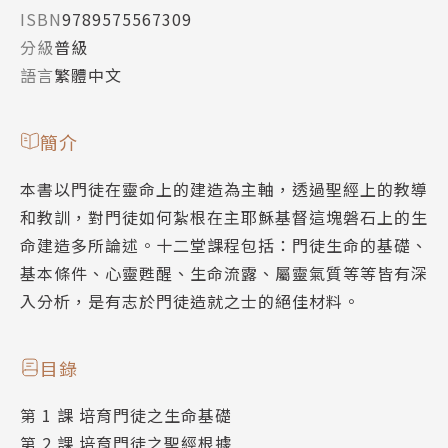
ISBN
9789575567309
分級
普級
語言
繁體中文
簡介
本書以門徒在靈命上的建造為主軸，透過聖經上的教導
和教訓，對門徒如何紮根在主耶穌基督這塊磐石上的生
命建造多所論述。十二堂課程包括：門徒生命的基礎、
基本條件、心靈甦醒、生命流露、屬靈氣質等等皆有深
入分析，是有志於門徒造就之士的絕佳材料。
目錄
第 1 課 培育門徒之生命基礎
第 2 課 培育門徒之聖經根據