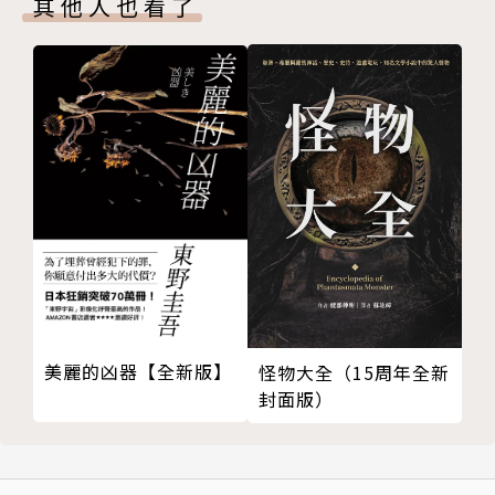
其他人也看了
風骨第二十八
封禪第二十一
通變第二十九
章表第二十二
定勢第三十
奏啟第二十三
情采第三十一
議對第二十四
鎔裁第三十二
書記第二十五
生律第三十三
神思第二十六
章句第三十四
體性第二十七
麗辭第三十五
風骨第二十八
比興第三十六
通變第二十九
夸飾第三十七
定勢第三十
事類第三十八
情采第三十一
練字第三十九
鎔裁第三十二
美麗的凶器【全新版】
怪物大全（15周年全新
隱秀第四十
封面版）
聲律第三十三
指瑕第四十一
章句第三十四
養氣第四十二
麗辭第三十五
附會第四十三
比興第三十六