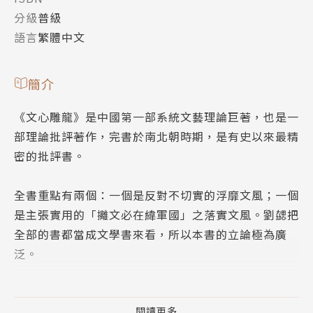
分級
普級
語言
繁體中文
簡介
《文心雕龍》是中國第一部系統文藝理論巨著，也是一
部理論批評著作，完書於南北朝時期，是有史以來最精
密的批評書。
全書重點有兩個：一個是反對不切實的浮靡文風；一個
是主張實用的「攡文必在緯軍國」之落實文風。劉勰把
全部的書都當成文學書來看，所以本書的立論極為廣
泛。
《文心雕龍》探討了文體的流別，並初步建立用歷史眼
光來分析、評論文學的觀念。書中闡發了質先於文、質
閱讀更多