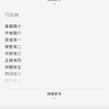
文並重的文學主張，並說明內容和形式的關係。
劉勰，生於泰始元年（約465年），字彥和。原籍東莞
目錄
郡莒縣，世居京口（今江蘇鎮江）。南朝梁文學理論批
書籍簡介
評家，為齊悼惠王劉肥的後裔。
作者簡介
原道第一
篤志好學，終身未婚，三十多歲時，寫成三萬七千字的
徵聖第二
《文心雕龍》，沈約讚：「大重之，謂爲深得文理。」
宗經第三
《文心雕龍》引論古今文體及其作法，和唐朝劉知幾的
正緯第四
《史通》、清朝章學誠的《文史通義》，並稱中國文史
辨騷第五
批評三大名著。
明詩第六
樂府第七
目錄
詮賦第八
原道第一
頌讚第九
閱讀更多
徵聖第二
祝盟第十
宗經第三
銘箴第十一
正緯第四