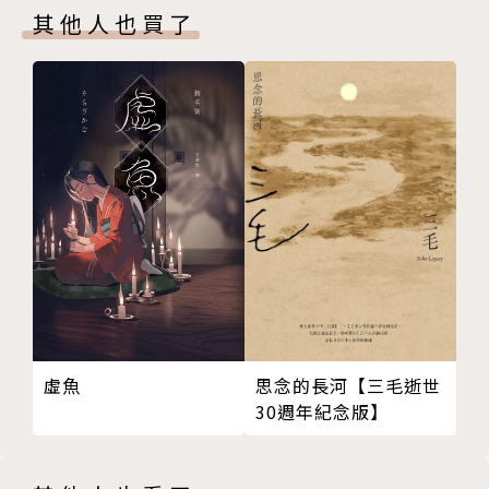
其他人也買了
誄碑第十二
辨騷第五
哀弔第十三
明詩第六
雜文第十四
樂府第七
諧隱第十五
詮賦第八
史傳第十六
頌讚第九
諸子第十七
祝盟第十
論說第十八
銘箴第十一
詔策第十九
誄碑第十二
檄移第二十
哀弔第十三
封禪第二十一
雜文第十四
章表第二十二
諧隱第十五
奏啟第二十三
史傳第十六
虛魚
思念的長河【三毛逝世
議對第二十四
諸子第十七
30週年紀念版】
書記第二十五
論說第十八
神思第二十六
詔策第十九
體性第二十七
檄移第二十