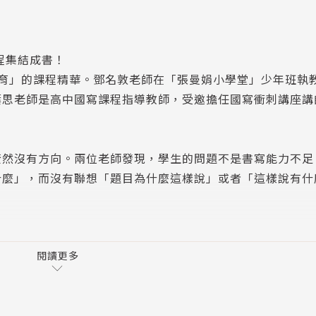
程集結成書！
教育」的課程精華。鄧名敦老師在「張曼娟小學堂」少年班執
葉思老師是高中國寫課程指導教師，受邀擔任國寫衝刺講座講
茫然沒有方向。兩位老師發現，學生的問題不是書寫能力不足
什麼」，而沒有聯想「題目為什麼這樣說」或者「這樣說有什
創24個思維地圖、12個思辨招式，只要精通這些內容，學
考！
閱讀更多
= 12招破解學測作文
重點一把抓！