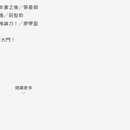
本書之後／張曼娟
路／莊智鈞
推論力！／廖學盈
(中、高程度者) ✔補習班模擬考 ✔家長伴讀
思考力 ✔細微觀察力 ✔深度寫作力
道大門！
目後不知道怎麼分析
閱讀更多
後再比對異常處對整體表格數據的影響，就能順利作答！
道怎麼開頭
者、被動者，從中找出下筆方向。再依據自己經歷的寫作氛圍