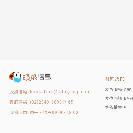
情意概念4 冷眼：朱自清〈憎〉
合的書寫角度，更容易鋪展文章。
情意概念5 離愁：李煜〈相見歡〉、泰戈爾〈離
✔適用情意題長文寫作〔初階技巧〕。
情意概念6 曠達：蘇軾〈定風波〉
附錄 108年學測國寫試題解析
◆〔困境三〕答題平鋪直敘，缺乏情感深度、內
跋
›››››〔招式三：製造衝突，以增加文字張力〕
誌謝
衝突的重點在於寫出「對立」，即在文章的開頭
版權頁
更有張力。
✔適用情意題長文寫作［進階技巧］。
關於我們
◆〔困境四〕字數失控，寫了很多卻沒有寫到重
會員服務條款
›››››〔招式四：刪縮接串，這樣提取關鍵句〕
服務信箱: bookstore@udngroup.com
數位閱讀服務
提取題目文章中的關鍵句，刪除形容詞等贅詞，
客服電話: (02)2649-1681分機5
隱私權聲明
文。
服務時間: 週一～週五09:00~18:00
✔適用有字數限制的短文寫作。
※其餘8個寫作招式，請讀者詳見本書。