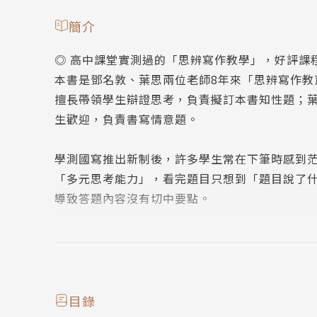
簡介
◎ 高中課堂實測過的「思辨寫作教學」，好評課
本書是鄧名敦、葉思兩位老師8年來「思辨寫作
擅長帶領學生辯證思考，負責擬訂本書知性題；
生歡迎，負責書寫情意題。
學測國寫推出新制後，許多學生常在下筆時感到
「多元思考能力」，看完題目只想到「題目說了
導致答題內容沒有切中要點。
因此，兩位老師決定從「建立思考習慣」出發，自
就能迅速掌握題旨、精準答題、展現更深層次思
※【全新命題】6個全新知性題 + 6個全新情意題 
目錄
※【特別加贈】考前15分鐘速成祕笈．寫作技巧