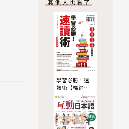
其他人也看了
學習必勝！速
讀術【暢銷新
裝版】
，挑選最適