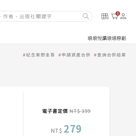
0
琅琅悅讀
琅琅原創
紀念東野圭吾
申請資產合併
查詢合併結果
電子書定價
NT$ 399
279
NT$