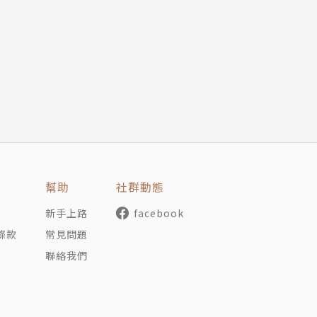
愁〉
容貧乏
和結尾，塑造出兩種情境之間的對比，盡可能拉大二者距離，
幫助
社群動態
點
新手上路
facebook
條款
常見問題
接著縮寫為短句，並用連接詞串連，就能寫出一段符合題目要
聯絡我們