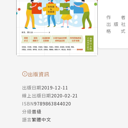
作 者
出 版 社
格 式
出版資訊
出版日期
2019-12-11
線上出版日期
2020-02-21
ISBN
9789863844020
分級
普級
語言
繁體中文