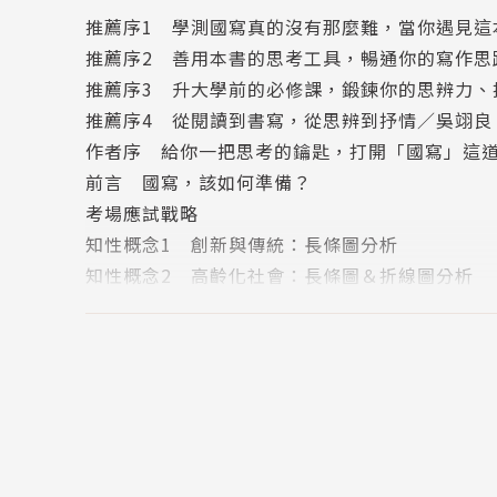
推薦序1 學測國寫真的沒有那麼難，當你遇見這
※【收錄詳解】2019年大學學測國寫試題詳解
推薦序2 善用本書的思考工具，暢通你的寫作思
推薦序3 升大學前的必修課，鍛鍊你的思辨力、
【適用】✔高中考生自修 ✔教師備課 ✔國中生自學
推薦序4 從閱讀到書寫，從思辨到抒情／吳翊良
【能力培養】✔思考組織力 ✔精準回答力 ✔邏輯
作者序 給你一把思考的鑰匙，打開「國寫」這
前言 國寫，該如何準備？
▍每次模擬考，碰到這些寫作困境就卡關嗎？
考場應試戰略
這本書將幫你解決這些困境：
知性概念1 創新與傳統：長條圖分析
知性概念2 高齡化社會：長條圖＆折線圖分析
◆〔困境一〕考試最怕看到表格題，常常看完題
知性概念3 死因統計：圓餅圖分析
›››››〔招式一：橫推直看，找出歧異〕
知性概念4 科技冷漠：表格分析
觀察橫向&縱向數據，尋找數值異常增減處，最
知性概念5 感情按鈕存在論：樹狀圖分析
✔適用知性圖表題的短文寫作。
知性概念6 循環經濟：循環圖分析
情意概念1 走出困境：陳依潔〈我的創業故事〉
◆〔困境二〕每次下筆時，總是腦筋空白、不知
情意概念2 老年的風景：鄧名敦〈喚〉
›››››〔招式二：切換視角，開發書寫角度〕
情意概念3 衝突與理解：葉沐澄〈玩具盒〉
練習思考多元視角例如：全觀者、旁觀者、主動