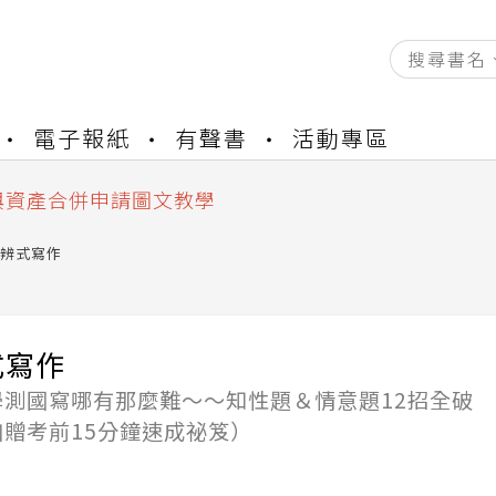
資產合併結果查詢
電子報紙
有聲書
活動專區
書櫃開通申請
與資產合併申請圖文教學
資產合併結果查詢
書櫃開通申請
辨式寫作
式寫作
學測國寫哪有那麼難～～知性題＆情意題12招全破
贈考前15分鐘速成祕笈）