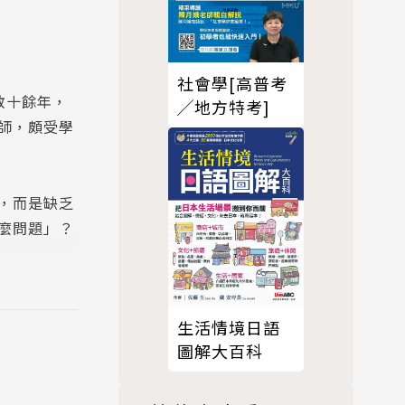
社會學[高普考
教十餘年，
╱地方特考]
師，頗受學
，而是缺乏
麼問題」？
生在考場上
生活情境日語
圖解大百科