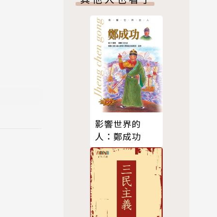
協的天分，
大歷程，直
地與資本主
程中，如果
國共內戰、
於它被迫調
影響世界的
人：鄭成功
京，一定想到
引領朝廷輸
抉擇。乃至