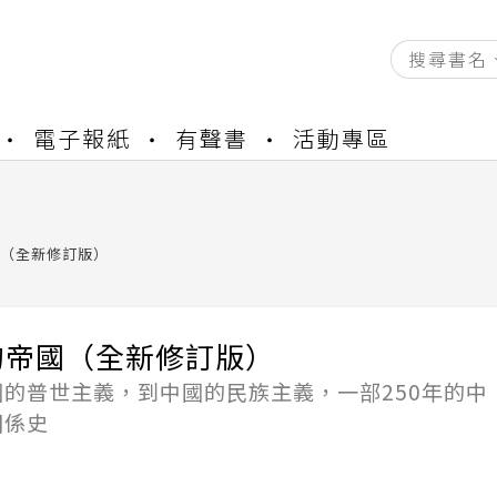
資產合併結果查詢
電子報紙
有聲書
活動專區
書櫃開通申請
與資產合併申請圖文教學
資產合併結果查詢
書櫃開通申請
（全新修訂版）
的帝國（全新修訂版）
國的普世主義，到中國的民族主義，一部250年的中
關係史