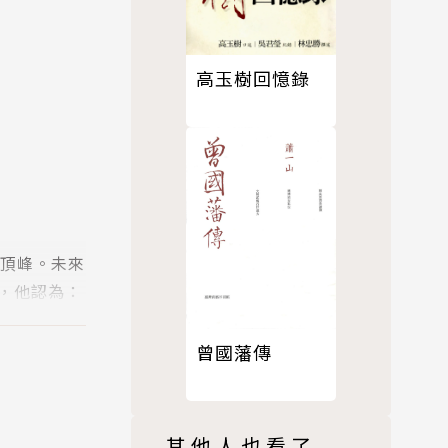
高玉樹回憶錄
的頂峰。未來
，他認為：
曾國藩傳
中國的統
於帝國的對
其他人也看了