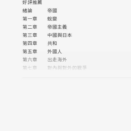
好評推薦
緒論 帝國
然而巔峰無以為繼。自乾隆後期，滿清的聲望便
第一章 蛻變
變得愈來愈脫離清廷之外的世界。而此後的世界
第二章 帝國主義
至今日仍然躁動不安。中國的近代史並非像國、
第三章 中國與日本
義現代性接觸的故事，也是帝國藉著和外部世界
第四章 共和
暴力和破壞曾扮演重要角色，那麼來自內部的暴
第五章 外國人
第六章 出走海外
從乾隆到鄧小平，中國與外部世界的關係就不斷
第七章 對內與對外的戰爭
韓戰、冷戰等等，這些都使得帝國陷於各種外在
第八章 共產主義
整之前在世界外交事務中所確立的三個原則：正
第九章 中國孑然獨立
第十章 中國與美國
這250年的歷史是彼此有內在邏輯聯接的歷史：越
第十一章 中國與亞洲
兩百年前乾隆朝的清越戰爭，以及乾隆皇帝未能贏
結論 現代性
入西方技術，希望直到中國強大到足以自衛之前，
譯名對照表
於北京保護今日北朝鮮政權三代移交的心理，正
版權頁