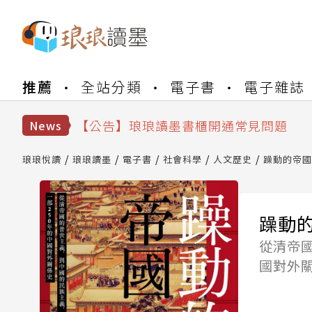
【公告】琅琅書店服務升級重要說明及
推薦
全站分類
電子書
電子雜誌
【公告】琅琅讀墨數位閱讀資產合併與
【公告】琅琅讀墨書櫃開通常見問題
【公告】琅琅讀墨 3 分鐘完成書櫃開通
News
【公告】琅琅書店服務升級重要說明及
【公告】琅琅讀墨數位閱讀資產合併與
琅琅悅讀
琅琅讀墨
電子書
社會科學
人文歷史
躁動的帝國
躁動
從清帝
國對外