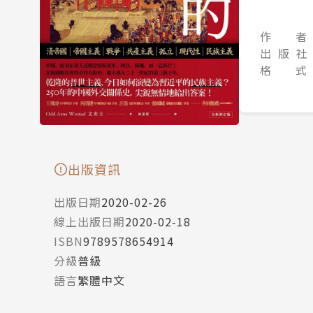
作 者
出 版 社
格 式
出版資訊
出版日期
2020-02-26
線上出版日期
2020-02-18
ISBN
9789578654914
分級
普級
語言
繁體中文