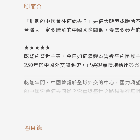
簡介
「崛起的中國會往何處去？」是偉大轉型或躁動
台灣人一定要瞭解的中國國際關係，最需要參考
★★★★★
乾隆的普世主義，今日如何演變為習近平的民族
250年的中國外交關係史，已尖銳無情地給出答案
乾隆年間，中國曾處於全球外交的中心，國力鼎盛
的中國它會何去何從？它重返盛世之路是暢行無
中國在這從帝國轉變到現代國家的250年，其中
這段歷史要從
乾隆
談起。大清帝國的國力在18世
治，並把帝國的統治範圍擴張到中亞、西藏、以
目錄
外關係訂出規範，在外交體系中，北京處於中心