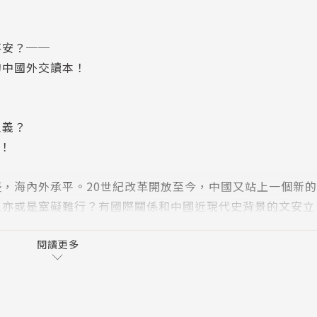
不安？──
的中國外交讀本！
主義？
！
，海內外承平。20世紀改革開放至今，中國又站上一個新
阻亦或是窒礙難行？有國際關係和中國近現代史背景的文安立
多次的內部動亂與躁動的對外關係，已給出答案……
閱讀更多
紀達到鼎盛，乾隆14年（1750年），大清帝國已經鞏固了全
及東亞沿海從朝鮮到緬甸諸小國。滿洲皇帝和前人不一樣，對
地位，本區域全都明確承認大清的霸主地位。