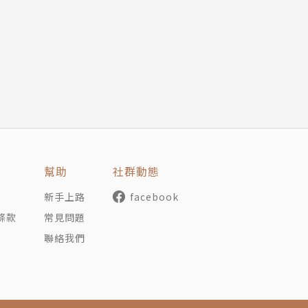
亞，正在回到一個以中國為中心的世界，其他國家都順服接受
即使250年前的情勢與今天的情勢有相似之處，文安立也不
制其鄰國，將面臨難以克服的障礙。因為今天的中國，是民族
重新參與外部的世界，它因為發展而產生的諸多內部衝突，也
中國試圖重複著古代的朝貢體系或國與國單一外交關係，這在
代性的混成社會。它的一部分向外看，尋找機會，一部分向內
何發展。它會變得像融合了不同族群並控制了鄰國的美國嗎？
幫助
社群動態
係與東亞歷史中，中國對我們來說最是最重要的國家，而《躁
新手上路
facebook
來，以及它複雜的內在動力，如何與它的周邊（如北韓、日本
條款
常見問題
聯絡我們
鬧劇？中國躁動不安的狀態，從哪裡來？又去向何方？本書將