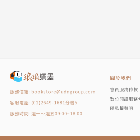
有些熟諳歷史的評論家認為，亞洲、或至少是東
象徵。這是中國追尋的目標，然而這可能達到嗎？
此。他深刻地指出：「今天中國若試圖主宰及控
而非普世主義當家。」作者強調：縱使中國試圖
回到與外界隔絕的泥淖中。作者還指出，當下的
局中顯得非常不合時宜。
250年來，中國已經變成蛻變成夾雜著帝國和現
險。本書預測了中國和外部世界的關系可能會如
關於我們
國或俄羅斯一樣放棄帝國的虛名？在當代國際關
會員服務條款
這本書將有助於你深入理解這個國家的近代與未
服務信箱: bookstore@udngroup.com
數位閱讀服務
有台灣）發生關連。
客服電話: (02)2649-1681分機5
隱私權聲明
服務時間: 週一～週五09:00~18:00
如何讓歷史在重演時，不是令人感到啼笑皆非的
數的例證與啟發。