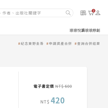
0
琅琅悅讀
琅琅原創
紀念東野圭吾
申請資產合併
查詢合併結果
電子書定價
NT$ 600
420
NT$