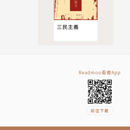
中國的權力
認為會是如
主義掛帥，
三民主義
使得它被拖
當今世界格
看，注意危
還是會像英
Readmoo看書App
動的帝國》
、越南，還
帶給我們無
前往下載