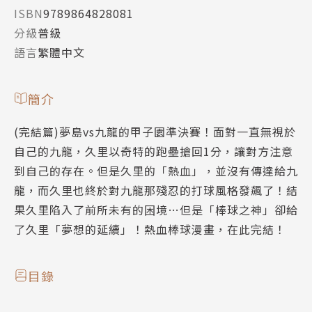
ISBN
9789864828081
分級
普級
語言
繁體中文
簡介
(完結篇)夢島vs九龍的甲子園準決賽！面對一直無視於
自己的九龍，久里以奇特的跑壘搶回1分，讓對方注意
到自己的存在。但是久里的「熱血」，並沒有傳達給九
龍，而久里也終於對九龍那殘忍的打球風格發飆了！結
果久里陷入了前所未有的困境…但是「棒球之神」卻給
了久里「夢想的延續」！熱血棒球漫畫，在此完結！
目錄