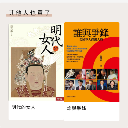
公義與慈愛之光從這裡發出──義光教會
義，是其第一本為台灣量身打造的著作。
其他人也買了
你像樹一樣迎風而立──陳文成博士紀念室
★ 將深度遊記、人物訪談、新聞報道和政治評論共冶
那個對著死神微笑的人──鄭南榕紀念館
一爐的新文體，以旁觀者視角刺激台灣人思考。
將地獄般的牢獄變成人權課堂──景美人權園區
★ 收錄兩百幅攝影師黃謙賢走訪二十五處民主景點的
民主就是請客吃飯──阿才的店
影像紀錄。
推倒偶像，百合花開──自由廣場
籠子裡的總統與大道上的公民──凱達格蘭大道
作者簡介
最好的時光，是追尋真理的時光──慕哲咖啡館
余杰
【宜蘭】
一九七三年生於四川成都。一九九二年進入北京大學中
慈母血、孤女淚與自由花──台灣民主運動館
國文學系，二○○○年獲文學碩士學位。一九九八年出
【花蓮】
版處女作《火與冰》，暢銷百萬冊，其文字和思想影響
不是世外桃源，而是山上之城──玉山神學院
了一代青年學子。
【台東】
余杰集政治評論家、散文作家、歷史學者、人權捍衛者
明代的女人
誰與爭鋒
鐵罐中的螢火蟲──綠島人權園區
於一身。先後出版各類著作超過四十部，如長篇小說
【台中】
《香草山》、近代思想史論文集《彷徨英雄路》、傳記
老兵不死，只是悄然隱去──孫立人將軍紀念館
《我無罪：劉曉波傳》以及政論集《中國獨裁者三部