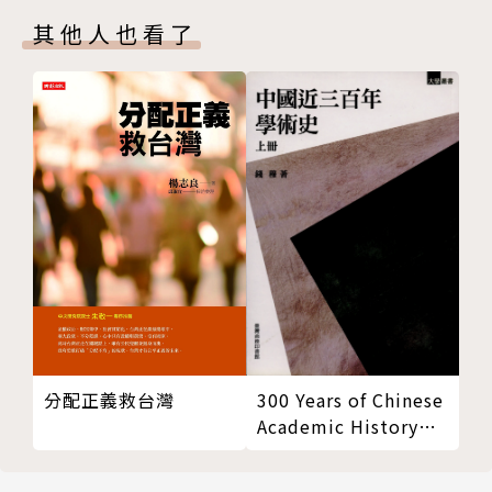
【彰化】
曲》等。多次入選不同版本的「最具影響力的百名華人
其他人也看了
勇士當為義鬥爭──賴和紀念館
公共知識分子」名單，並獲頒「湯清基督教文藝獎」、
【台南】
「公民勇氣奬」等獎項。
讓法槌揚起來，讓子彈不要飛──湯德章紀念公園
二○○四年，余杰因為與劉曉波等共同起草中國人權報
天真是一種動力──柏楊文物館
告，遭到北京警方傳訊。二○一○年十月，劉曉波獲得
永遠壓不扁的玫瑰──楊逵文學紀念館
諾貝爾和平獎之後，被中共當局非法軟禁數月，並遭到
沒有土地，哪有文學──葉石濤文學紀念館
黑頭套綁架及酷刑折磨。二○一二年一月十一日，攜妻
【高雄】
兒從中國出走，獲美國政府政治庇護。
這個人，如何飛越監獄島？──柯旗化故居
此後，余杰在華盛頓創辦「亞太宗教自由與民主化研究
所」，致力於宗教信仰自由與公民社會等議題的研究。
同時擔任香港《開放》雜誌、美國「自由亞洲」電臺、
美國「民主中國」網站、台灣《曠野》雜誌、《民
報》、《新頭殼》等媒體的專欄作家。
300 Years of Chinese
分配正義救台灣
從二○○八年起，余杰多次訪問台灣，在台灣出版多部
Academic History
(Vol.1) 中國近三百年
著作，足跡幾乎遍布台灣的每個縣市，並應邀於大學、
學術史(上冊)
中學、教會、公民團體、獨立書店發表上百場演講。余