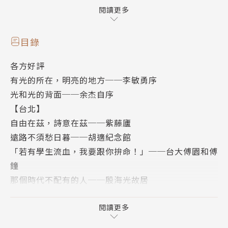
刺激身處「自由寶島」的台灣人，具有嶄新思維與憂患
閱讀更多
意識──光的喪失與黑暗的重臨，也許在眨眼之間就悄
悄發生了。因此作者選擇一些跟台灣民主運動發展歷程
目錄
有關的地點，以空間爲經，以時間爲緯，編織出一張關
各方好評
於台灣民主自由的歷史地圖。
有光的所在，明亮的地方──李敏勇序
本書嚴選二十五處推動台灣民主的重要景點，足以窺見
光和光的背面──余杰自序
二十五則血淚共築的故事。余杰以他犀利的筆、抒情的
【台北】
眼，親身走訪影響台灣民主發展至鉅的景點，體驗呼吸
自由在茲，詩意在茲──紫藤廬
民主自由的空氣，也為想要重新認識台灣這片土地的人
遠路不須愁日暮──胡適紀念館
們，作一場深度導覽。這不僅是屬於余杰個人的台灣
「若有學生流血，我要跟你拚命！」──台大傅園和傅
「自由行」地圖，也是值得全體台灣人共同走訪緬懷、
鐘
憶古思今的台灣民主地圖。
那個時代不配有的人──殷海光故居
本書特色
撕裂有時，縫補有時──二二八國家紀念館
★ 二十五篇民主景點散文遊記，二十五場貫穿人文、
黑暗中的舞者──蔡瑞月舞蹈社
閱讀更多
歷史、地理等知識的深度導覽。
最偉大的作品，寫於咖啡館──明星咖啡館
★ 公共知識分子余杰以行動重新詮釋「自由行」定