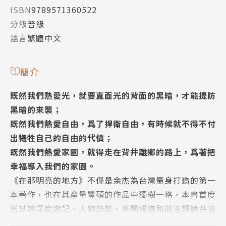
ISBN
9789571360522
分級
普級
語言
繁體中文
簡介
既然我們熱愛光，就要直面光的背面的黑暗，才能提防
黑暗的來襲；
既然我們熱愛自由，爲了捍衛自由，有時候就不得不付
出犧牲自己的自由的代價；
既然我們熱愛家園，就得走在背井離鄉的路上，爲著把
幸福導入我們的家園。
《在那明亮的地方》不僅是余杰為台灣量身打造的第一
本著作，也在其產量豐碩的作品中獨樹一格，本書首度
嘗試將深度遊記、人物訪談、新聞報道和政治評論共冶
一爐的新文體，並以海外流亡知識分子的旁觀者視角，