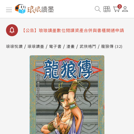
【公告】因 Readmoo 讀墨系統維護中，本站同步暫
0
停部分閱讀服務
【公告】琅琅讀墨數位閱讀資產合併與書櫃開通申請
【公告】琅琅讀墨書櫃開通常見問題
【公告】琅琅讀墨 3 分鐘完成書櫃開通與資產合併申
請圖文教學
琅琅悅讀
琅琅讀墨
電子書
漫畫
武俠格鬥
龍狼傳 (32)
【公告】琅琅書店服務升級重要說明及資產合併結果
查詢
【公告】因 Readmoo 讀墨系統維護中，本站同步暫
停部分閱讀服務