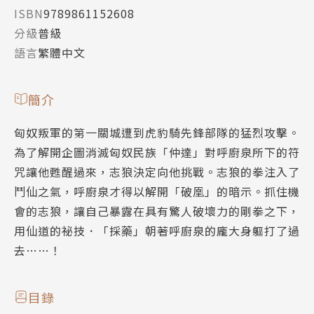
ISBN
9789861152608
分級
普級
語言
繁體中文
簡介
匈奴叛軍的第一關城遭到虎豹騎先鋒部隊的猛烈攻擊。
為了解開企圖消滅匈奴民族「仲達」對呼廚泉所下的符
咒讓他甦醒過來，志狼決定向他挑戰。志狼的拳注入了
鬥仙之氣，呼廚泉才得以解開「破凰」的暗示。抓住機
會的志狼，讓自己暴露在具有驚人破壞力的剛拳之下，
用仙道的祕技．「採藥」朝著呼廚泉的龐大身軀打了過
去……！
目錄