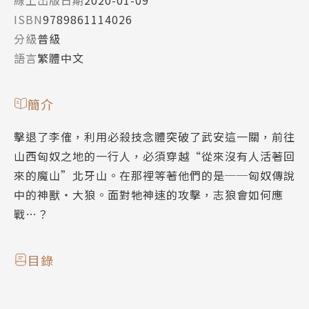
ISBN
9789861114026
分級
普級
語言
繁體中文
簡介
擊退了李傕，利用必殺技念體突破了武安這一關，前往
山西匈奴之地的一行人，必須穿越“從來沒有人活著回
來的魔山”北牙山。在那裡等著他們的是──匈奴傳說
中的神獸‧大狼。面對牠神速的攻擊，志狼會如何應
戰…？
目錄