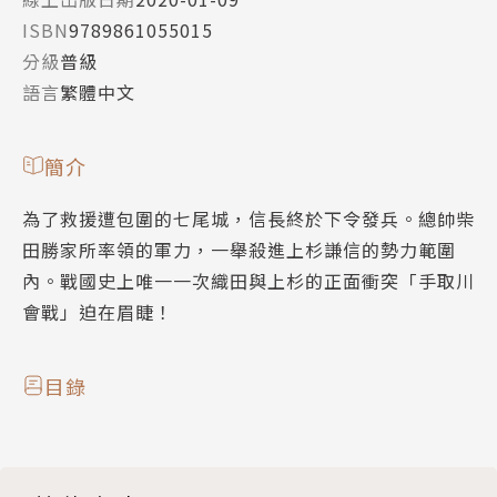
ISBN
9789861055015
分級
普級
語言
繁體中文
簡介
為了救援遭包圍的七尾城，信長終於下令發兵。總帥柴
田勝家所率領的軍力，一舉殺進上杉謙信的勢力範圍
內。戰國史上唯一一次織田與上杉的正面衝突「手取川
會戰」迫在眉睫！
目錄