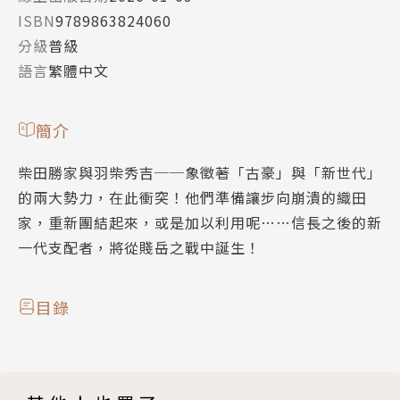
ISBN
9789863824060
分級
普級
語言
繁體中文
簡介
柴田勝家與羽柴秀吉──象徵著「古豪」與「新世代」
的兩大勢力，在此衝突！他們準備讓步向崩潰的織田
家，重新團結起來，或是加以利用呢……信長之後的新
一代支配者，將從賤岳之戰中誕生！
目錄