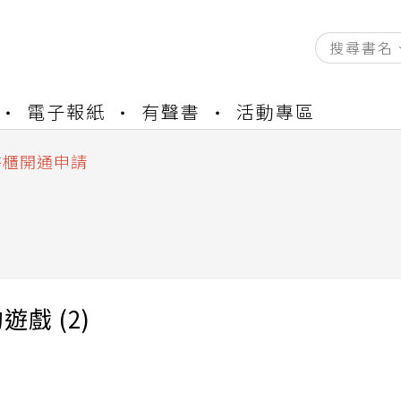
資產合併結果查詢
電子報紙
有聲書
活動專區
中，本站同步暫停部分閱讀服務
書櫃開通申請
與資產合併申請圖文教學
資產合併結果查詢
中，本站同步暫停部分閱讀服務
遊戲 (2)