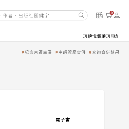
0
琅琅悅讀
琅琅原創
紀念東野圭吾
申請資產合併
查詢合併結果
電子書