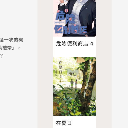
過一次的機
危險便利商店 4
英禮奈」，
？
在夏日