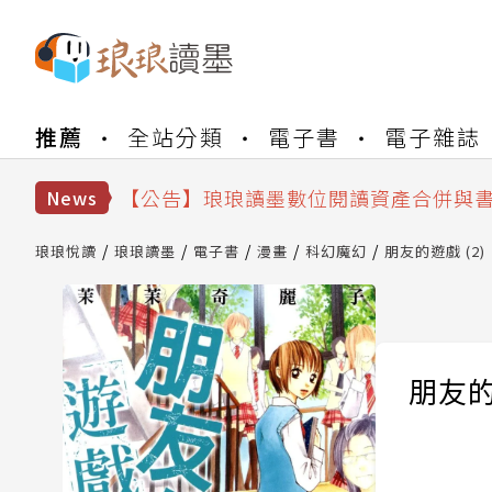
【公告】琅琅書店服務升級重要說明及
推薦
全站分類
電子書
電子雜誌
【公告】因 Readmoo 讀墨系統維護
【公告】琅琅讀墨數位閱讀資產合併與
News
【公告】琅琅讀墨書櫃開通常見問題
【公告】琅琅讀墨 3 分鐘完成書櫃開通
琅琅悅讀
琅琅讀墨
電子書
漫畫
科幻魔幻
朋友的遊戲 (2)
【公告】琅琅書店服務升級重要說明及
【公告】因 Readmoo 讀墨系統維護
朋友的