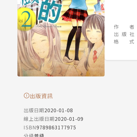
作 者
出 版 社
格 式
出版資訊
出版日期
2020-01-08
線上出版日期
2020-01-09
ISBN
9789863177975
分級
普級