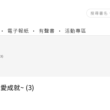
資產合併結果查詢
電子報紙
有聲書
活動專區
書櫃開通申請
與資產合併申請圖文教學
資產合併結果查詢
書櫃開通申請
3)
愛成就~ (3)