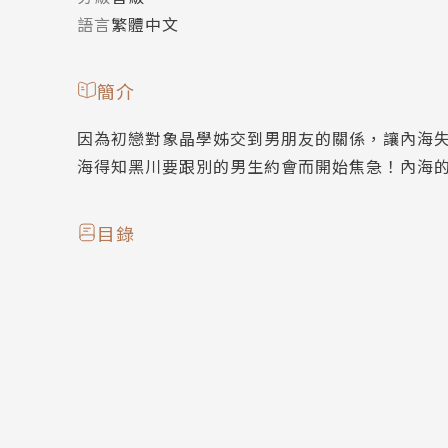
語言
繁體中文
簡介
因為初戀對象晶學姊交到男朋友的關係，讓內海
海得知黑川要跟別的男生約會而開始焦急！內海
目錄