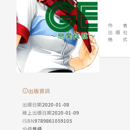
作 者
出 版 社
格 式
出版資訊
出版日期
2020-01-08
線上出版日期
2020-01-09
ISBN
9789861059105
分級
普級