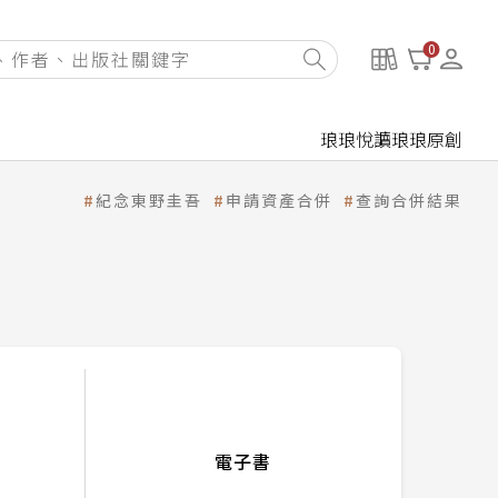
0
琅琅悅讀
琅琅原創
紀念東野圭吾
申請資產合併
查詢合併結果
電子書