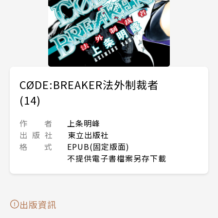
CØDE:BREAKER法外制裁者
(14)
作 者
上条明峰
出 版 社
東立出版社
格 式
EPUB(固定版面)
不提供電子書檔案另存下載
出版資訊