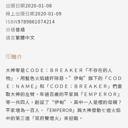
出版日期
2020-01-08
線上出版日期
2020-01-09
ISBN
9789861074214
分級
普級
語言
繁體中文
簡介
大神零是ＣＯＤＥ：ＢＲＥＡＫＥＲ『不存在的人
物』，用藍色火焰鏟奸除惡。”伊甸”旗下的『ＣＯＤ
Ｅ：ＮＡＭＥ』和「ＣＯＤＥ：ＢＲＥＡＫＥＲ」們要
取大神的左臂。年過百歲的平家與『ＥＭＰＥＲＯＲ』
等一共四人，創設了“伊甸”，其中一人是櫻的母親？
平家增為一百人，『EMPEROR』與大神發動七道火焰
中的第三道「冥府雙燈火」來迎戰。