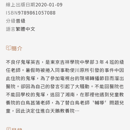
線上出版日期
2020-01-09
ISBN
9789861057088
分級
普級
語言
繁體中文
簡介
不良仔鬼塚英吉，是東京吉祥學院中學部３年４班的級
任老師。暑假時被捲入同事勒使川原所引發的事件中因
此住院的鬼塚，為了參加電視台的現場轉播節目而溜出
醫院。卻因為自己的發言引起了大騷動。不能回醫院也
不能回學校的鬼塚，逃回了湘南，在那裡他遇到兒童教
養院的白鳥菖蒲老師，為了替白鳥老師〝輔導〞問題兒
童，因此決定住進白天鵝教養院…
目錄