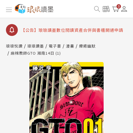
【公告】因 Readmoo 讀墨系統維護中，本站同步暫
0
停部分閱讀服務
【公告】琅琅讀墨數位閱讀資產合併與書櫃開通申請
【公告】琅琅讀墨書櫃開通常見問題
【公告】琅琅讀墨 3 分鐘完成書櫃開通與資產合併申
請圖文教學
琅琅悅讀
琅琅讀墨
電子書
漫畫
療癒幽默
【公告】琅琅書店服務升級重要說明及資產合併結果
麻辣教師GTO 湘南14日 (1)
查詢
【公告】因 Readmoo 讀墨系統維護中，本站同步暫
停部分閱讀服務