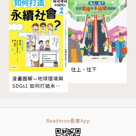
者，曾為資深商品設計師，目前為專業圖文創作者，設
計過無數種文具禮品卡片與雜貨，開過連載三年的報紙
專欄，畫過無數本書籍的封面插畫，寫過無數篇有趣的
搞笑文章，發表過無數篇華人界閱讀率最高的搞笑電子
報，出過幾本字比圖多很多的書，圖文作品常出沒於各
大平面媒體。現職：怪怪新村亂寫亂畫亂搞工作室負責
人。
出版紀錄：1996 怪怪新村惡搞日記（熱烈絕版中）、
2002 史上無敵超級事件簿1（大塊文化）、2003 奴比
往上、往下
亞的線腳獅子（大塊文化）、2004 史上無敵超級事件
漫畫圖解—地球環境與
SDGs1 如何打造永續
簿2──不良品（大塊文化）、2005 壹直笑─怪怪新
社會？
村芒果報（圓神如何）、2007 壹直笑─怪怪新村芒果
報電子版（UDN聯合線上）
Readmoo看書App