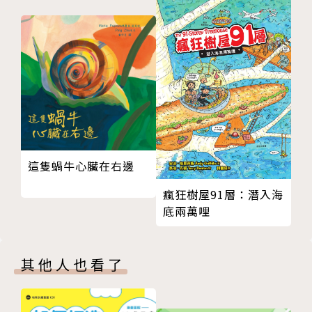
優、「好書大家讀」最佳少年兒童讀物獎；2002墾丁
風鈴季徵詩入選、第十屆南瀛文學獎兒童文學類第三
名；2003文建會兒歌一百優選；2004第十二屆南瀛文
學獎兒童文學類佳作、入選「好書大家讀」第47梯次
書單；2005入選九歌「九三年度童話選」、墾丁風鈴
季徵詩入選、第六屆兒童文學牧笛獎佳作、吳濁流文學
獎兒童文學類第三名、台東大學兒童文學獎入選；200
6入選天衛「2002兒童文學精華集」；2007入選九歌
「九五年度童話選」
這隻蝸牛心臟在右邊
出版作品：《攀木蜥蜴與藤條先生》、《打敗宇宙魔王
瘋狂樹屋91層：潛入海
的無敵武器》、《臺圓銅板流浪記》、《月光小鎮的故
底兩萬哩
事》、《仙島小學》；合輯《喜歡高空彈跳的微笑蜘
蛛》、《逃跑的鏡像》、《多美麗鴨》、《小熊森林》
繪者介紹
其他人也看了
BO2
1968年生，復興美工畢業。怪怪新村系列商品設計