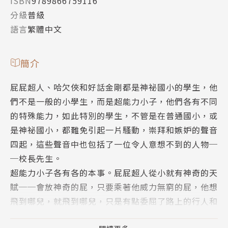
ISBN
9789866759116
分級
普級
語言
繁體中文
簡介
屁屁超人、哈欠俠和好話金剛都是神祕國小的學生，他
們不是一般的小學生，而是超能力小子，他們各有不同
的特殊能力，如此特別的學生，不管是在普通國小，或
是神祕國小，都難免引起一片騷動，崇拜和嫉妒的聲音
四起，這些聲音中也包括了一位令人意想不到的人物─
─校長先生。
超能力小子各有各的本事。屁屁超人從小就有神奇的天
賦──會放神奇的屁，只要乘著他威力無窮的屁，他想
飛到哪兒，就飛到哪兒，只是有點委屈了路上的行人和
身邊的同學們。哈欠俠的本領更特別，他只要ㄒㄧㄚ─