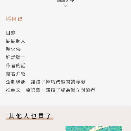
─的打個哈欠，離他再遠的人或東西，都會呼──的被
閱讀更多
他吸到身邊。好話騎士是哈欠俠的弟弟，他原本叫做
「髒話金剛」，因為他也有超能力，能夠出口成ㄗㄤ，
目錄
被他的髒話射中的人，都會落得一直寫考卷的下場。
目錄
校長先生暗自羨慕超能力小子們的特異功能，所以想出
屁屁超人
了各種怪招對付他們，超能力小子們會如何接招？校長
哈欠俠
和超能力小子們的對抗，究竟誰會獲得勝利？
好話騎士
作者介紹
作者的話
林哲璋
繪者介紹
這個人創作兒童文學，因為喜歡「writes cats and d
企劃緣起 讓孩子輕巧跨越閱讀障礙
ogs」。他聽人家說「兒童三段論法」：一、沒有人是
推薦文 橋梁書，讓孩子成為獨立閱讀者
一座孤島；二、兒童是人；三、沒有兒童是一座孤島，
便立志來當「從前的、現在的、未來的」兒童的隔壁
島！
其他人也買了
得獎紀錄：1999第二屆鳳邑文學獎現代詩新人獎；20
01第四屆兒童文學牧笛獎第三名、兩岸兒童文學獎特