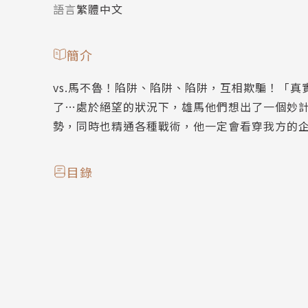
語言
繁體中文
簡介
vs.馬不魯！陷阱、陷阱、陷阱，互相欺騙！「
了…處於絕望的狀況下，雄馬他們想出了一個妙
勢，同時也精通各種戰術，他一定會看穿我方的
目錄