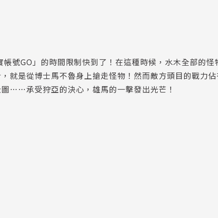
真實帳號GO」的時間限制快到了！在這種時候，水木全部的怪
計，就是從博士馬不魯身上搶走怪物！然而敵方頭目的戰力佔
企圖……承受狩亞的決心，雄馬的一擊發出光芒！