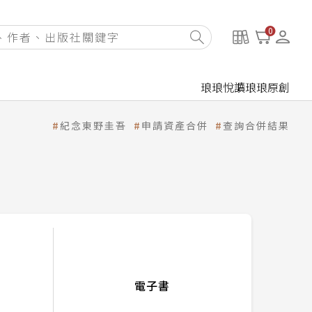
0
琅琅悅讀
琅琅原創
紀念東野圭吾
申請資產合併
查詢合併結果
電子書