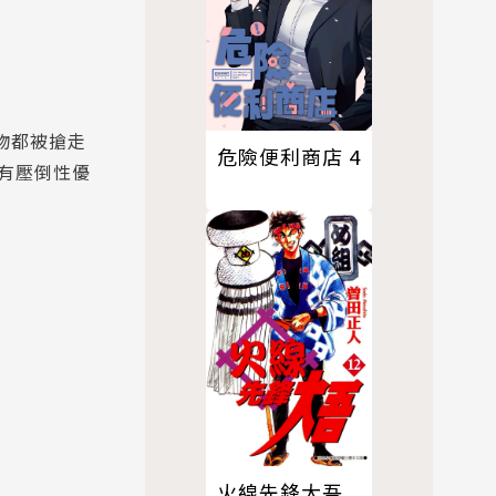
物都被搶走
危險便利商店 4
有壓倒性優
火線先鋒大吾