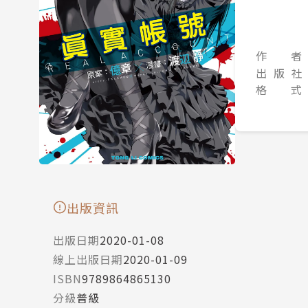
作 者
出 版 社
格 式
出版資訊
出版日期
2020-01-08
線上出版日期
2020-01-09
ISBN
9789864865130
分級
普級