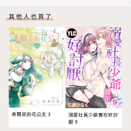
其他人也買了
希爾芙的花公主 3
溺愛社長少爺實在好討
厭 9