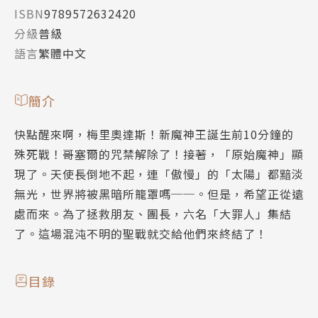
ISBN
9789572632420
分級
普級
語言
繁體中文
簡介
快點醒來啊，梅里奧達斯！新魔神王誕生前10分鐘的
殊死戰！哥塞爾的咒禁解除了！接著，「原始魔神」顯
現了。天使長倒地不起，連「傲慢」的「太陽」都黯淡
無光，世界將被黑暗所籠罩嗎──。但是，希望正從遠
處而來。為了拯救朋友、團長，六名「大罪人」集結
了。這場混沌不明的聖戰就交給他們來終結了！
目錄