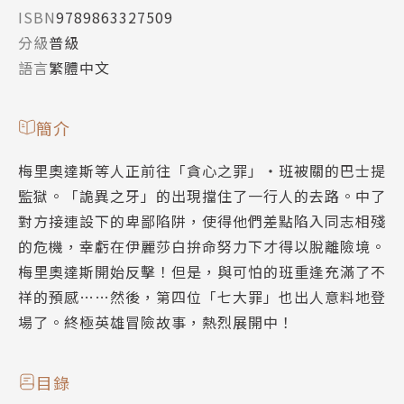
ISBN
9789863327509
分級
普級
語言
繁體中文
簡介
梅里奧達斯等人正前往「貪心之罪」‧班被關的巴士提
監獄。「詭異之牙」的出現擋住了一行人的去路。中了
對方接連設下的卑鄙陷阱，使得他們差點陷入同志相殘
的危機，幸虧在伊麗莎白拚命努力下才得以脫離險境。
梅里奧達斯開始反擊！但是，與可怕的班重逢充滿了不
祥的預感……然後，第四位「七大罪」也出人意料地登
場了。終極英雄冒險故事，熱烈展開中！
目錄