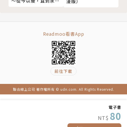
～從今以後，直到永遠
漫版）
～（下）(限制級)
（完）
Readmoo看書App
前往下載
聯合線上公司 著作權所有 © udn.com. All Rights Reserved.
電子書
80
NT$