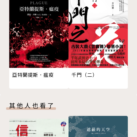
五
第三章
一
二
三
四
五
六
亞特蘭提斯．瘟疫
千門（二）
七
八
九
第四章
其他人也看了
一
二
三
四