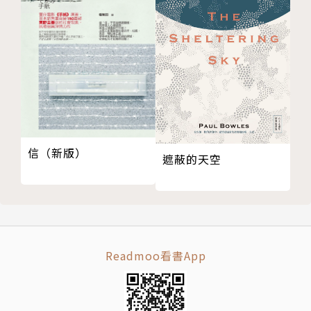
五
第五章
一
二
三
四
五
信（新版）
六
遮蔽的天空
七
八
九
十
十一
Readmoo看書App
第六章
一
二