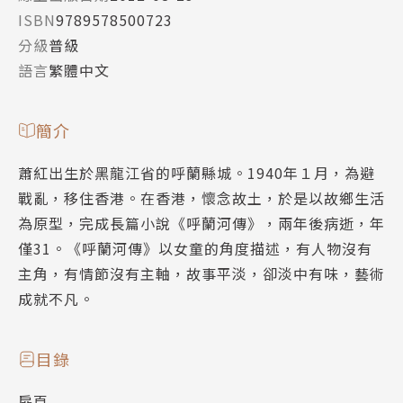
ISBN
9789578500723
分級
普級
語言
繁體中文
簡介
蕭紅出生於黑龍江省的呼蘭縣城。1940年１月，為避
戰亂，移住香港。在香港，懷念故土，於是以故鄉生活
為原型，完成長篇小說《呼蘭河傳》，兩年後病逝，年
僅31。《呼蘭河傳》以女童的角度描述，有人物沒有
主角，有情節沒有主軸，故事平淡，卻淡中有味，藝術
成就不凡。
目錄
扉頁