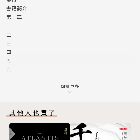
書籍簡介
第一章
一
二
三
四
五
六
七
八
閱讀更多
九
第二章
其他人也買了
一
二
三
四