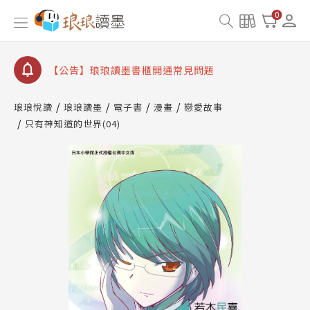
【公告】因 Readmoo 讀墨系統維護中，本站同步暫
0
停部分閱讀服務
【公告】琅琅讀墨數位閱讀資產合併與書櫃開通申請
【公告】琅琅讀墨書櫃開通常見問題
【公告】琅琅讀墨 3 分鐘完成書櫃開通與資產合併申
請圖文教學
琅琅悅讀
琅琅讀墨
電子書
漫畫
戀愛故事
【公告】琅琅書店服務升級重要說明及資產合併結果
只有神知道的世界(04)
查詢
【公告】因 Readmoo 讀墨系統維護中，本站同步暫
停部分閱讀服務