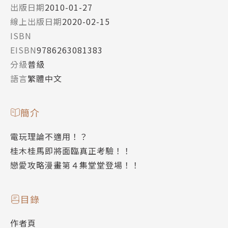
出版日期
2010-01-27
線上出版日期
2020-02-15
ISBN
EISBN
9786263081383
分級
普級
語言
繁體中文
簡介
電玩理論不適用！？
桂木桂馬即將面臨真正考驗！！
戀愛攻略漫畫第４集堂堂登場！！
目錄
作者頁