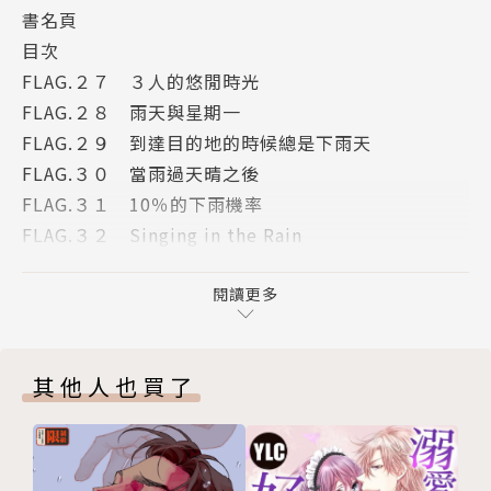
書名頁
目次
FLAG.２７ ３人的悠閒時光
FLAG.２８ 雨天與星期一
FLAG.２９ 到達目的地的時候總是下雨天
FLAG.３０ 當雨過天晴之後
FLAG.３１ 10％的下雨機率
FLAG.３２ Singing in the Rain
FLAG.３３ 初次的☆代買體驗
FLAG.３４ 積木崩潰的☆真相
閱讀更多
FLAG.３５ 某產業的☆絕地逢生
FLAG.３６ 24 bit的眼神
其他人也買了
版權頁
封底