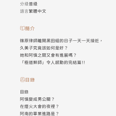
分級
普級
語言
繁體中文
簡介
篠原律師離開黑田組的日子一天一天接近，
久美子究竟該如何是好？
她和阿慎之間又會有進展嗎？
「極道鮮師」令人感動的完結篇!!
目錄
目錄
阿慎變成男公關？
在煙火大會的夜裡？
阿南的畢業進路是？