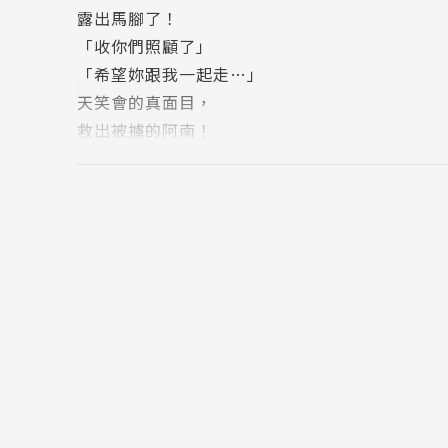
露出馬腳了！
「收你們照顧了」
「希望妳跟我一起走…」
天笑會的真面目，
救出被擄的阿南！
最後魔王登場!!
這就是久美子的生存之道！
GOODBYE MY LOVE
3年4班畢業！
最終話「告白」
特別番外篇「極道賤狗」富士有個弟弟？
版權頁