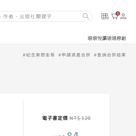
0
琅琅悅讀
琅琅原創
紀念東野圭吾
申請資產合併
查詢合併結果
電子書定價
NT$ 120
84