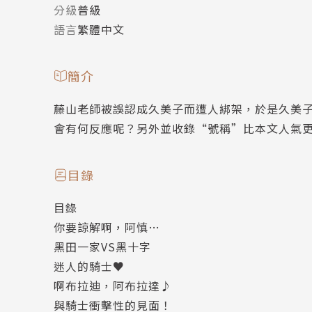
分級
普級
語言
繁體中文
簡介
藤山老師被誤認成久美子而遭人綁架，於是久美
會有何反應呢？另外並收錄“號稱”比本文人氣
目錄
目錄
你要諒解啊，阿慎…
黑田一家VS黑十字
迷人的騎士♥
啊布拉迪，阿布拉達♪
與騎士衝擊性的見面！