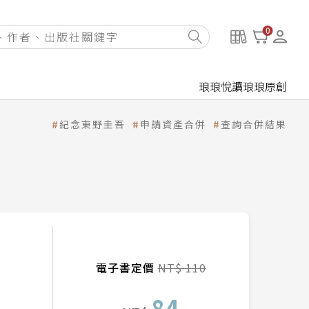
0
琅琅悅讀
琅琅原創
紀念東野圭吾
申請資產合併
查詢合併結果
電子書定價
NT$ 110
84