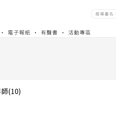
資產合併結果查詢
電子報紙
有聲書
活動專區
書櫃開通申請
與資產合併申請圖文教學
資產合併結果查詢
書櫃開通申請
師(10)