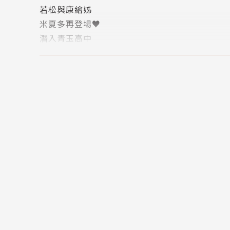
若松與康繪姊
米夏多再登場♥
潛入青玉高中
菁英高中的真面目？
特別番外篇「極道賤狗」第3屆最佳拍檔比賽！
特別番外篇「極道賤狗」富士VS阿慎談「戀愛勹
版權頁