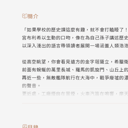
簡介
「如果學校的歷史課這麼有趣，就不會打瞌睡了
宮布利希以生動的口吻，像在為自己孫子講述歷
以深入淺出的語言帶領讀者展開一場涵蓋人類浩
從高空眺望，你會看見遠方的金字塔聳立，希臘
前面有蜿蜒的萬里長城、羅馬的凱旋門、山丘上
再近一些，無敵艦隊航行在大海中，戰爭廢墟的
的聲音。
更近處，工廠煙囪在冒煙，火車汽笛在鳴響，摩
讀者可以看到過往人物、文明發展的軌跡、時代
宮布利希的孫女也將告訴你，這本風靡二十一個
就在翻頁的瞬間，你將與世界各地的讀者一同潛
目錄