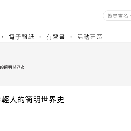
資產合併結果查詢
電子報紙
有聲書
活動專區
書櫃開通申請
與資產合併申請圖文教學
資產合併結果查詢
書櫃開通申請
的簡明世界史
年輕人的簡明世界史