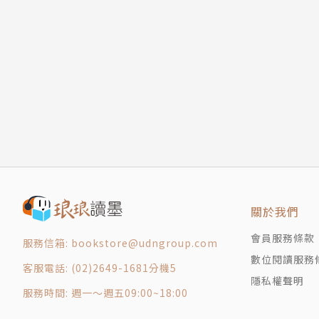
第十四章 一個歷史的敵人
第十五章 西方世界的統治者們
張榮昌
第十六章 福音
北京大學西方語言系教授，著各翻譯家。主要譯
第十七章 生活在帝國及其邊疆地區的居民
等。
第十八章 雷雨
第十九章 星光閃爍的夜晚來臨
第二十章 除阿拉以外沒有別的神，穆罕默德是
第二十一章 一個也能統治國家的征服者
第二十二章 一場爭奪基督教世界統治權的鬥爭
第二十三章 有騎士風度的騎士
第二十四章 騎士時代的皇帝
關於我們
第二十五章 城市與市民
會員服務條款
服務信箱: bookstore@udngroup.com
第二十六章 一個新的時代
數位閱讀服務
客服電話: (02)2649-1681分機5
第二十七章 一個新的世界
隱私權聲明
第二十八章 一種新的信仰
服務時間: 週一～週五09:00~18:00
第二十九章 戰鬥的教會