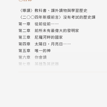
〈導讀〉教科書、課外讀物與學習歷史
〈二○○四年新版前言〉沒有考試的歷史課
作者簡介
第一章 從前從前……
第二章 前所未有最偉大的發明家
恩斯特．宮布利希Ernst H. Gombrich
第三章 尼羅河畔的國家
出生於維也納，一九二八至一九三三年於維也納大學
第四章 太陽日，月亮日……
Romano）為題，曾任職於維也納國立藝術歷史
第五章 唯一的神
心，對藝術史巨擘瓦爾堡（Aby Warburg
第六章 你會讀
（BBC）進行監聽工作，負責將德文譯為英文，
第七章 英雄及其武器
一九七六年秋退休為止，長年貢獻於此。一九五
第八章 一場力量懸殊的鬥爭
學。一生榮獲多項獎章與榮譽。宮布利希一生著作豐富，
第九章 一個小國中的兩個小城
紀仍不墜，銷售超過兩百萬本，在藝術史入門書
第十章 覺悟者和他的國家
列。其他著作有：《藝術與幻覺》（Art and Illusio
第十一章 一個偉大民族的偉大導師
《規範與形式》（Norm und Form）等等。
第十二章 大歷險
第十三章 新的戰士和戰鬥
譯者簡介