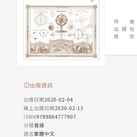
作 者
出 版 社
格 式
出版資訊
出版日期
2020-02-04
線上出版日期
2020-02-13
ISBN
9789864777907
分級
普級
語言
繁體中文