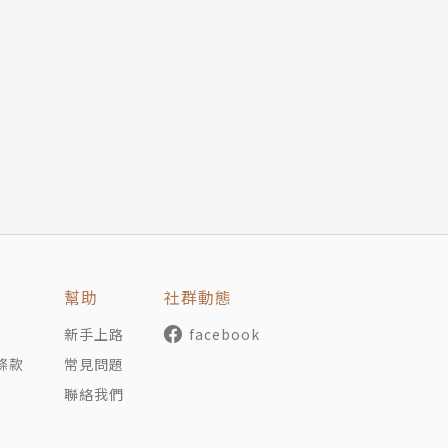
著有《沒有個性的人》、《諾貝爾獎獲得者與兒童對話》、《
先知
幫助
社群動態
新手上路
facebook
條款
常見問題
聯絡我們