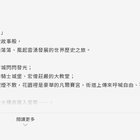
！」
史故事般，
浩蕩蕩、風起雲湧發展的世界歷史之旅。
衛城閃閃發光；
的騎士城堡、宏偉莊嚴的大教堂；
濃煙不散，花園裡是豪華的凡爾賽宮，街道上傳來呼喊自由、
天大樓高聳入雲霄……。
的精神與轉變、重大世界的前因後果，藉此一探遠古到現代歷
閱讀更多
不同國家讀者的作品，背後有著怎麼樣的故事。
入歷史的波濤中，彷彿在眼前重新看見這些歷史的畫面與場景