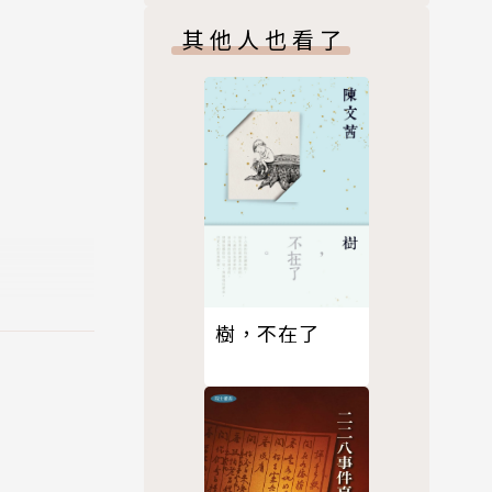
其他人也看了
Giulio
rg）研究中
家廣播公司
心，直至於
所知名大
，縱橫半個世
樹，不在了
斯等作家並
chte）、