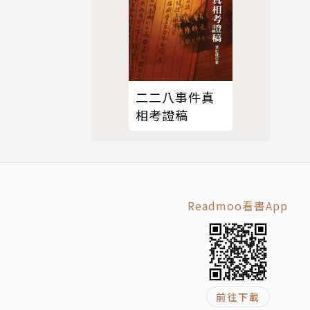
致父親》
二二八事件真
相考證稿
Readmoo看書App
前往下載