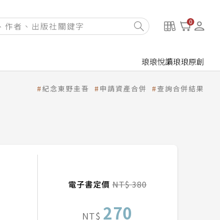
0
琅琅悅讀
琅琅原創
紀念東野圭吾
申請資產合併
查詢合併結果
電子書定價
NT$ 380
270
NT$