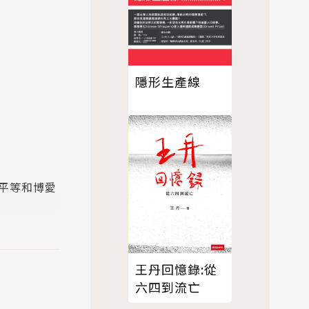
隱形生產線
平等和博愛
史的面貌。
王丹回憶錄:從
六四到流亡
！