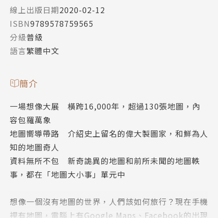
線上出版日期
2020-02-12
ISBN
9789578759565
分級
普級
語言
繁體中文
簡介
一場想像大展 橫跨16,000年，超過130張地圖，內
容包羅萬象
地圖嚮導帶路 介紹史上留名的偉大製圖家，和鮮為人
知的地圖奇人
資料無所不包 新奇詭異的地圖和前所未聞的地圖軼
事，都在「地圖大小事」單元中
想像一個沒有地圖的世界，人們該如何旅行？現在手機
裡有地圖，電腦上有Google Maps、Facebook的出現