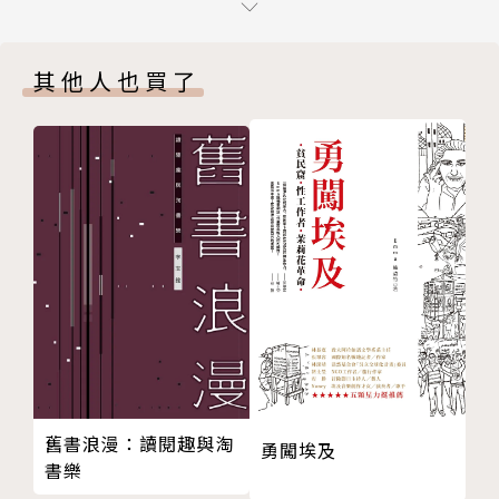
第六章 歡迎來到亞美利戈
奮、能煽動，能無聲傳遞迷人的故事，講述我們曾經經
地圖大小事──加州是個島
歷以及即將前往之處。作者以其獨特的眼界，解說地圖
其他人也買了
第七章 麥卡托地圖好在哪裡？
如何表達、又如何巧妙在時間長流中重塑了歷史。地圖
地圖大小事──保持沉默：德瑞克的銀之旅
在這本書中，不僅是用來觀察周遭世界的跳板，還反映
第八章 世界盡在一書
出更具定位的自己。
地圖大小事──獅子、老鷹與傑利蠑螈
第九章 繪製一幅城市地圖（沒有摺來疊去）
第十章 英國地形測量局漸趨協調的六則故事
作者簡介
地圖大小事──十九世紀的謀殺案地圖
第十一章 傳奇的空山山脈
賽門．加菲爾Simon Garfield
地圖大小事──班傑明．莫雷爾的騙局真相
生於英國，是一位記者同時也是作家。他畢業於倫敦政
第十二章 霍亂與遏止它的地圖
治經濟學院，早年曾為BBC寫過紀錄片劇本，也替英
地圖大小事──與柏克及威爾斯一起穿越澳洲
國獨立報、觀察家報等媒體撰文。他從很小的時候就很
第十三章 金銀島：「X」表示寶藏在這裡
著迷於地圖。除了《地圖的歷史》之外，還有《工業的
舊書浪漫：讀閱趣與淘
勇闖埃及
第十四章 世界上最糟糕的旅程，前往最後畫上地圖的
黑暗》（The Dark Side of the Industry）、《淡紫
書樂
地方
色》（Mauve）等多本頗具盛名的著作，2010年的作