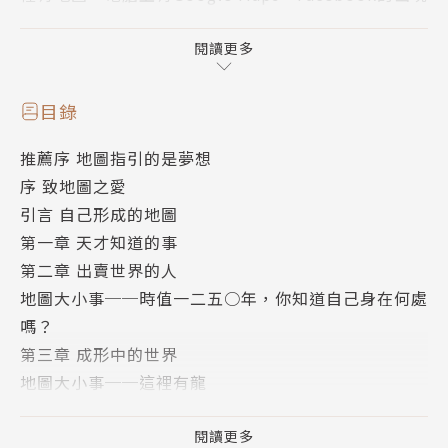
更繪出一幅新的社群圖譜，數位革命對地圖的改變遠超
過各時期所有地圖學的總合。讓我們回到一萬四千年
閱讀更多
前，穴居人首次在石頭上刻下地圖開始，是否地圖的產
生甚至啟動了人類大腦的擴張與發展？
目錄
推薦序 地圖指引的是夢想
關於地圖的事實代表一本世界演變史：西元前的扁平世
序 致地圖之愛
界、中世紀的宗教奇想、十五世紀的地理大發現、十六
引言 自己形成的地圖
世紀晚期的三角測量、十八世紀的經度確立、二十世紀
第一章 天才知道的事
的飛航與空中觀測。到了今日，拜全球定位系統、衛星
第二章 出賣世界的人
導航之賜，我們開始Me-Mapping，從自己的位置規劃
地圖大小事──時值一二五○年，你知道自己身在何處
路線。走到哪裡，「你」就是地圖，就是世界旋轉的樞
嗎？
紐。地圖確實描述每個時代對世界的看法，掌握你我之
第三章 成形中的世界
所以為人的線索，並反映出發現與好奇、衝突與毀滅，
地圖大小事──這裡有龍
也標記出權力的更迭。
第四章 威尼斯、中國與訪月之旅
第五章 神祕的文蘭島
閱讀更多
地圖即故事，地圖即生命。地圖的力量能迷惑、能振