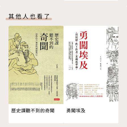
地圖大小事──查爾斯．布思認為你品行不端
品《字體故事：西文字體的美麗傳奇》（Just My Typ
第十五章 皮女士與A到Z地圖
e）登上《紐約時報》暢銷榜，更以《純真的盡頭：AI
其他人也看了
地圖大小事──最大的地圖：貝克的倫敦地鐵路線圖
DS在英國》（The End of Innocence: Britain in th
第十六章 一手掌握的地圖：旅遊指南簡史
e Time of AIDS）榮獲毛姆獎。
地圖大小事──巴利無法摺疊的口袋地圖
第十七章 北非諜影、哈利波特以及珍妮佛．安妮斯頓
譯者簡介
住的地方
地圖大小事──一場刺激逐兔的化裝舞會
鄭郁欣
第十八章 如何製作巨型地球儀
師大譯研所畢，喜歡想像、喜歡文字、喜歡講故事的兼
地圖大小事──邱吉爾的地圖室
職譯者。
第十九章 最大的地圖商，最大的地圖賊
地圖大小事──女人看不懂地圖。噢，真的嗎？
第二十章 把車開進湖裡：衛星導航系統如何將世界裝
進盒子裡
勇闖埃及
歷史課聽不到的奇聞
地圖大小事──火星運河
第二十一章 過關前進直往無界天際