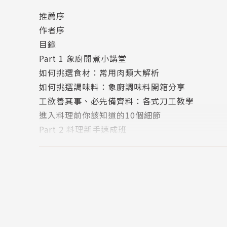
★郭靜｜知名藝人
推薦序
──專文推薦
作者序
目錄
★水瓶｜《因為愛，做便當》、《因為愛，做便當
Part 1 象廚開煮小講堂
★貝蒂｜《愛妻瘦身便當》、《愛妻無壓力瘦身
如何挑選食材：常用肉類大解析
★咩莉｜飲食生活工作者
如何挑選調味料：象廚調味料開箱分享
★喬尹（Yin）｜《四週變女神》作者
工欲善其事、必先備齊料：各式刀工教學
（依姓名筆畫排序）
進入料理前你該知道的10個細節
Part 2 料理新手速成班
作者簡介
可樂雞翅
香煎蒜味美乃滋雞塊
大象主廚（大象發福廚房）
金菇肉絲
蔥爆松阪豬
擁有中餐、西餐、烘焙、咖啡相關證照，曾任職
奶油蒜蝦
精進廚藝，經營Instagram兩年多，累積粉
蒜塔野菇炒蝦
題，最大的魔力就是讓人看完食譜，不自覺地也