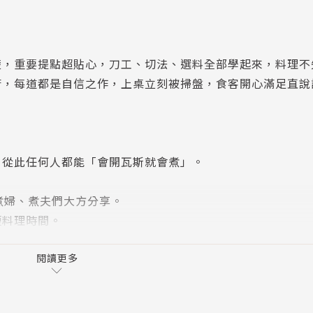
楚，重要提點超貼心，刀工、切法、選料全部學起來，料理不
廚，每道都是自信之作，上桌立刻被掃盤，食客開心滿足直說
，從此任何人都能「會開瓦斯就會煮」。
煮婦、煮夫們大方分享。
短料理時間。
。
閱讀更多