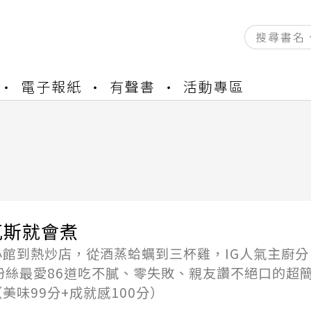
資產合併結果查詢
電子報紙
有聲書
活動專區
書櫃開通申請
與資產合併申請圖文教學
資產合併結果查詢
書櫃開通申請
瓦斯就會煮
小館到熱炒店，從酒蒸蛤蠣到三杯雞，IG人氣主廚分
粉絲最愛86道吃不膩、零失敗、親友讚不絕口的超
美味99分+成就感100分）