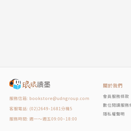
酒蒸蛤蠣
互動，大象主廚最能了解大家料理時常遇到的問
椒鹽杏鮑菇
美味、高人氣且方便製作的！
Part 3 無油煙料理
涼拌小黃瓜
Instagram：e.g.kitchen（大象發福廚房）
醋溜雲耳
Facebook：大象發福廚房
涼拌杏鮑菇拌雞絲
紹興醉雞
水晶油雞
鹹水雞
花雕醉蝦
五味透抽
關於我們
黃金泡菜
會員服務條款
服務信箱: bookstore@udngroup.com
涼拌海蜇皮
數位閱讀服務
台式泡菜
客服電話: (02)2649-1681分機5
隱私權聲明
Part 4 15分鐘成就一餐
服務時間: 週一～週五09:00~18:00
日式泡菜牛丼