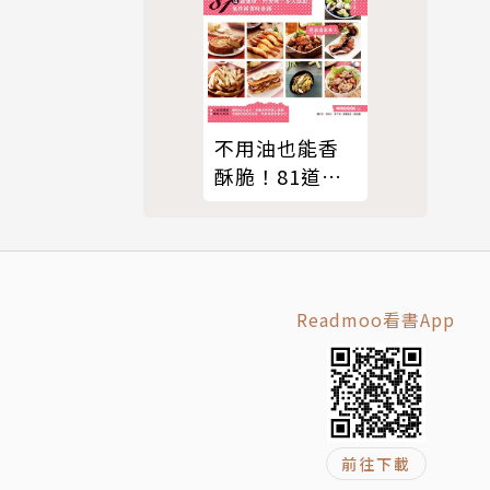
道料理都是
不用油也能香
酥脆！81道超
油切、好美
味、零失誤的
氣炸鍋省時食
譜
Readmoo看書App
前往下載