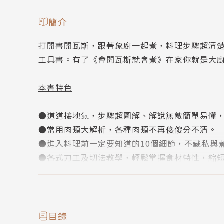
簡介
打開書開瓦斯，跟著象廚一起煮，料理步驟超清
工具書。有了《會開瓦斯就會煮》在家你就是大
本書特色
●道道接地氣，步驟超圖解、解說無敵簡單易懂
●常用肉類大解析，各種肉類不再傻傻分不清。
●進入料理前一定要知道的10個細節，不藏私與
●各式刀工及切法教學，輕鬆掌握食材特性，縮
●象廚料理的美味關鍵，調味料分類開箱大解析
名人推薦
目錄