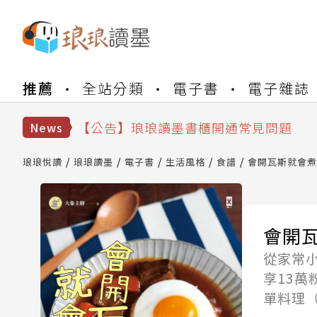
【公告】琅琅書店服務升級重要說明及
推薦
全站分類
電子書
電子雜誌
【公告】琅琅讀墨數位閱讀資產合併與
【公告】琅琅讀墨書櫃開通常見問題
【公告】琅琅讀墨 3 分鐘完成書櫃開通
News
【公告】琅琅書店服務升級重要說明及
【公告】琅琅讀墨數位閱讀資產合併與
琅琅悅讀
琅琅讀墨
電子書
生活風格
食譜
會開瓦斯就會煮
會開
從家常
享13萬
單料理（