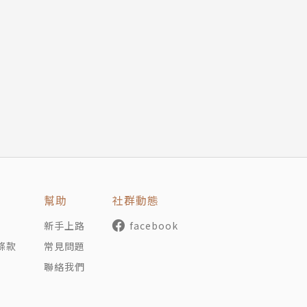
題、遭遇的瓶頸及喜歡的菜單！因此本書有絕對自信保證，每
幫助
社群動態
新手上路
facebook
條款
常見問題
聯絡我們