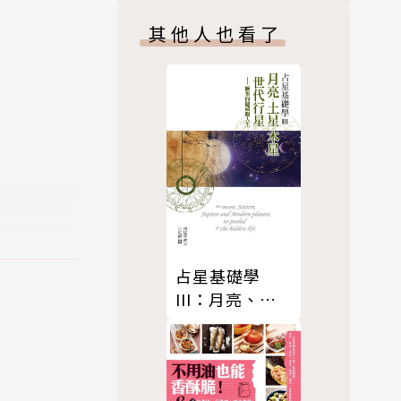
其他人也看了
占星基礎學
III：月亮、土
星、木星、世
旅大學進修
代行星匯集的
答粉絲各式問
隱藏版人生
長期與粉絲