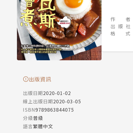
作 者
出 版 社
格 式
出版資訊
出版日期
2020-01-02
線上出版日期
2020-03-05
ISBN
9789863844075
分級
普級
語言
繁體中文