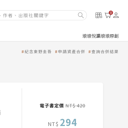
0
琅琅悅讀
琅琅原創
紀念東野圭吾
申請資產合併
查詢合併結果
電子書定價
NT$ 420
簡
294
NT$