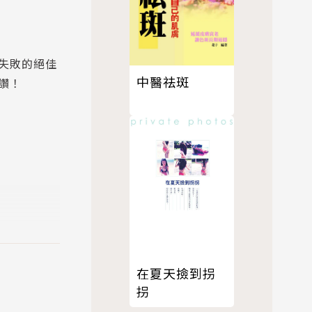
失敗的絕佳
中醫祛斑
讚！
在夏天撿到拐
拐