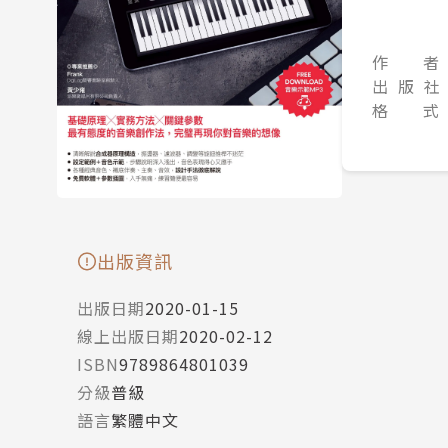
作 者
出 版 社
格 式
出版資訊
出版日期
2020-01-15
線上出版日期
2020-02-12
ISBN
9789864801039
分級
普級
語言
繁體中文