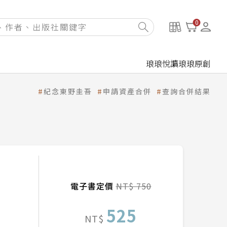
0
琅琅悅讀
琅琅原創
紀念東野圭吾
申請資產合併
查詢合併結果
電子書定價
NT$ 750
525
NT$