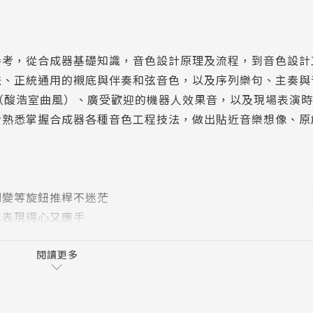
參考，從合成器基礎知識，音色設計原理及流程，到音色設計
、正統通用的襯底與伴奏和弦音色，以及序列樂句、主奏與
（酸浩室曲風）、廣受歡迎的機器人效果音，以及現場表演
者熟悉掌握合成器各種音色工程技法，做出貼近音樂想像、原
調變等旋鈕推桿不迷茫
色表現得心又應手
手法徹底解說
容易
閱讀更多