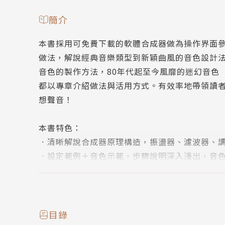
簡介
本書採用可免費下載的軟體合成器做為操作界面
做法，解說經典音樂類型到新穎曲風的音色設計法
音色的製作方法，80年代起至今風靡的迷幻音色
都以專章介紹做法與活用方式。有效率地帶領讀
想聲音！
本書特色：
．清晰解說合成器原理構造，振盪器、濾波器、
．設定範例＋音色示範，步驟說明深入淺出，音
．各種經典音色、襯底伴奏、主奏、音效，設計
．免費軟體＋參數插圖，入手無痛，練習簡便最
日本書評
目錄