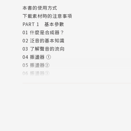
「合成器很難！但是讀完這本書後就可以知道合
本書的使用方式
可以從合成器初學者畢業了吧（笑）！」
下載素材時的注意事項
「對於對聲音有明確想像的合成器玩家、DAW作
PART 1 基本參數
「這本書將參數為什麼要這樣設定的理由都交代
01 什麼是合成器？
「對跟我一樣長年和合成器相處，在音樂創作路
02 泛音的基本知識
03 了解聲音的流向
04 振盪器 ①
作者簡介
05 振盪器②
06 振盪器③
野崎貴朗
07 振盪器④
福島縣白河市人。於日本大學藝術學部音樂學科
08 振幅波封
技術，天生具備貪婪的烈士體質。同時運用數位
09 濾波器①
音製作。曾經參與製作小島麻由美、ICE、Fayra
10 濾波器②
nda、橿渕哲郎、EHAMIC、高橋瞳、Sonodaban
11 濾波器③
作方面，亦曾推動「G-yu.org」，嘗試在音樂界中
12 濾波器④
ol of Music）、福岡音樂專門學校（Fukuok
13 濾波器⑤