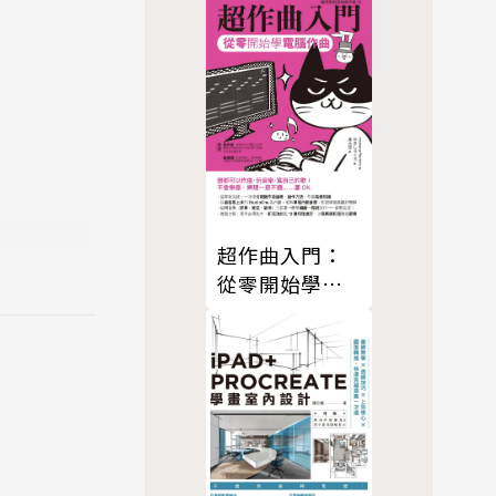
話，應該就
」
超作曲入門：
從零開始學電
腦作曲
得更新最新
全面性的聲
iyo Ho
品。除了音樂製
o Scho
動，詳細內容未