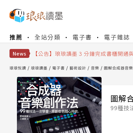
【公告】琅琅書店服務升級重要說明及
推薦
全站分類
電子書
電子雜誌
【公告】琅琅讀墨數位閱讀資產合併與
【公告】琅琅讀墨書櫃開通常見問題
【公告】琅琅讀墨 3 分鐘完成書櫃開通
News
【公告】琅琅書店服務升級重要說明及
【公告】琅琅讀墨數位閱讀資產合併與
琅琅悅讀
琅琅讀墨
電子書
藝術設計
音樂
圖解合成器音樂
圖解
99種