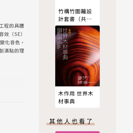
竹構竹圍籬設
計套書（共二
工程的具體
冊）：竹構設
音效（SE）
計＋圖解日式
竹圍籬
時變化音色，
創滿點的理
木作用 世界木
材事典
其他人也看了