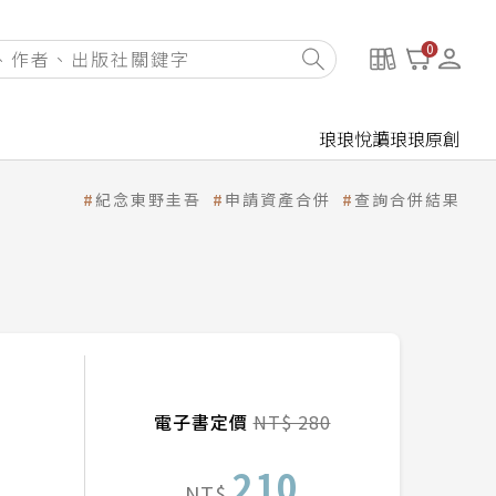
0
琅琅悅讀
琅琅原創
紀念東野圭吾
申請資產合併
查詢合併結果
電子書定價
NT$ 280
210
NT$