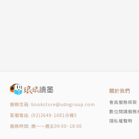
Chapter 19 學習耶穌的舒壓法
Chapter 20 主再臨前的預備(1)
Chapter 21 主再臨前的預備(2)
Chapter 22 歡喜等候主再來
PART 3 ： 從十誡中實現天國
Chapter 23 第一誡：確立神的權威和地位
Chapter 24 第二誡：拒絕一切的偶像
Chapter 25 第三誡：尊崇上帝的聖名(1)
Chapter 26 第三誡：尊崇上帝的聖名(2)
Chapter 27 第三誡：尊崇上帝的聖名(3)
Chapter 28 第四誡：守聖日的屬靈意義
關於我們
Chapter 29 第五誡：教導孩子盡孝順的責任
會員服務條款
服務信箱: bookstore@udngroup.com
Chapter 30 第六誡：尊重神所賜的生命
數位閱讀服務
Chapter 31 第七誡：保守自己的純潔
客服電話: (02)2649-1681分機5
隱私權聲明
Chapter 32 第八誡：尊重與保護他人財產
服務時間: 週一～週五09:00~18:00
Chapter 33 第九誡：尊重別人的名聲