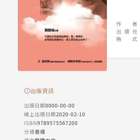
作 者
出 版 社
格 式
出版資訊
出版日期
0000-00-00
線上出版日期
2020-02-10
ISBN
9789575567200
分級
普級