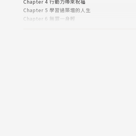
Chapter 4 行動力帶來祝福
Chapter 5 學習過築壇的人生
Chapter 6 無罪一身輕
Chapter 7 當你跟隨主的時候
Chapter 8 讓信心的種子札根
Chapter 9 找到生命的價值
Chapter 10 過一個豐盛的生命
Chapter 11 學習耶穌的洗腳
PART 2 ： 從環境中經歷天國
Chapter 12 迎向沮喪，準備重新出發
Chapter 13 從危機中化解衝突
Chapter 14 打敗生命中的獅子
Chapter 15 從懼怕中掙脫出來
Chapter 16 突破困境的禱告
Chapter 17 拒絕憂慮的三部曲
Chapter 18 經歷神蹟奇事