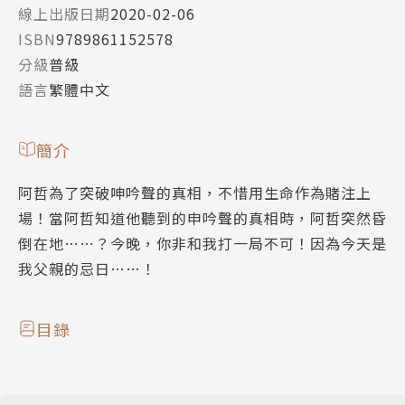
線上出版日期
2020-02-06
ISBN
9789861152578
分級
普級
語言
繁體中文
簡介
阿哲為了突破呻吟聲的真相，不惜用生命作為賭注上
場！當阿哲知道他聽到的申吟聲的真相時，阿哲突然昏
倒在地……？今晚，你非和我打一局不可！因為今天是
我父親的忌日……！
目錄