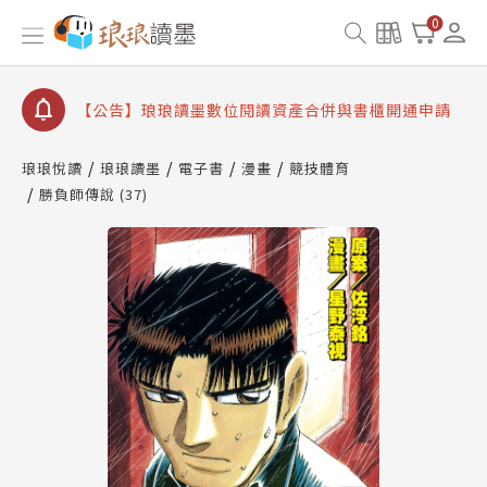
【公告】因 Readmoo 讀墨系統維護中，本站同步暫
0
停部分閱讀服務
【公告】琅琅讀墨數位閱讀資產合併與書櫃開通申請
【公告】琅琅讀墨書櫃開通常見問題
【公告】琅琅讀墨 3 分鐘完成書櫃開通與資產合併申
琅琅悅讀
琅琅讀墨
電子書
漫畫
競技體育
請圖文教學
【公告】琅琅書店服務升級重要說明及資產合併結果
勝負師傳說 (37)
查詢
【公告】因 Readmoo 讀墨系統維護中，本站同步暫
停部分閱讀服務