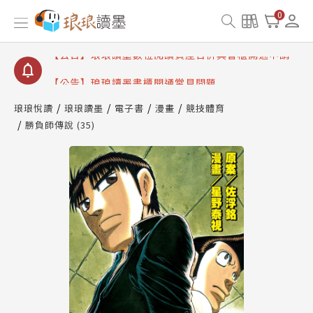
【公告】因 Readmoo 讀墨系統維護中，本站同步暫
0
停部分閱讀服務
【公告】琅琅讀墨數位閱讀資產合併與書櫃開通申請
【公告】琅琅讀墨書櫃開通常見問題
【公告】琅琅讀墨 3 分鐘完成書櫃開通與資產合併申
請圖文教學
琅琅悅讀
琅琅讀墨
電子書
漫畫
競技體育
【公告】琅琅書店服務升級重要說明及資產合併結果
勝負師傳說 (35)
查詢
【公告】因 Readmoo 讀墨系統維護中，本站同步暫
停部分閱讀服務