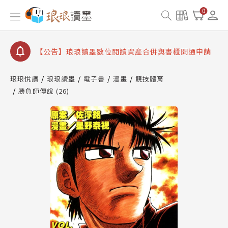
【公告】琅琅書店服務升級重要說明及資產合併結果
0
查詢
【公告】因 Readmoo 讀墨系統維護中，本站同步暫
停部分閱讀服務
【公告】琅琅讀墨數位閱讀資產合併與書櫃開通申請
【公告】琅琅讀墨書櫃開通常見問題
琅琅悅讀
琅琅讀墨
電子書
漫畫
競技體育
【公告】琅琅讀墨 3 分鐘完成書櫃開通與資產合併申
勝負師傳說 (26)
請圖文教學
【公告】琅琅書店服務升級重要說明及資產合併結果
查詢
【公告】因 Readmoo 讀墨系統維護中，本站同步暫
停部分閱讀服務