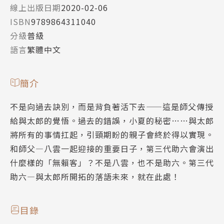
線上出版日期
2020-02-06
ISBN
9789864311040
分級
普級
語言
繁體中文
簡介
不是向過去訣別，而是背負著活下去——這是師父傳授
給與太郎的覺悟。過去的錯誤，小夏的秘密……與太郎
將所有的事情扛起，引頸期盼的親子會終於得以實現。
和師父—八雲一起迎接的重要日子，第三代助六會演出
什麼樣的「無賴客」？不是八雲，也不是助六。第三代
助六—與太郎所開拓的落語未來，就在此處！
目錄