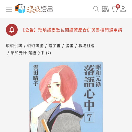
查詢
0
【公告】因 Readmoo 讀墨系統維護中，本站同步暫
停部分閱讀服務
【公告】琅琅讀墨數位閱讀資產合併與書櫃開通申請
【公告】琅琅讀墨書櫃開通常見問題
琅琅悅讀
琅琅讀墨
電子書
漫畫
職場社會
【公告】琅琅讀墨 3 分鐘完成書櫃開通與資產合併申
請圖文教學
昭和元祿 落語心中 (7)
【公告】琅琅書店服務升級重要說明及資產合併結果
查詢
【公告】因 Readmoo 讀墨系統維護中，本站同步暫
停部分閱讀服務