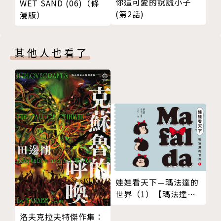
你這可愛的說謊小子
WET SAND (06)（條
(第2話)
漫版）
其他人也看了
娃娃看天下—瑪法達的
世界（1）【瑪法達降
落地球60週年紀念版】
洛夫克拉夫特傑作集：