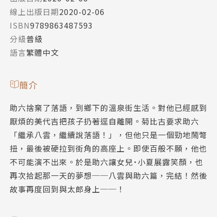
線上出版日期
2020-02-06
ISBN
9789863487593
分級
普級
語言
繁體中文
簡介
助六捨棄了落語，到鄉下的溫泉街生活。對他已經感到
厭煩的美代吉把孩子扔著逕自離開。菊比古要求助六
「繼承八雲，繼續說落語！」，但他只是一個勁地鬧彆
扭，最後被硬拉到街角的高座上。即使百般不願，他也
不可能演不出來。於是助六讓女兒˙小夏展露笑顏，也
再次拾起那一天的夢想──八雲與助六篇，完結！然後
故事再度回到與太郎身上──！