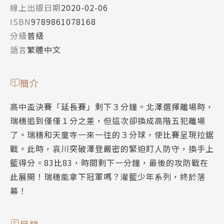
線上出版日期
2020-02-06
ISBN
9789861078168
分級
普級
語言
繁體中文
簡介
高中盃決賽「延長賽」剩下３分鐘。北澤選擇離場時，
瑞穗追到僅僅１分之差，但這次卻換成高階五犯離場
了。瑞穗和天童寺一來一往的３分球，使比賽呈現拉鋸
戰。此時，哀川突破澤登嚴密的緊迫盯人防守，換手上
籃得分。83比83，時間剩下一分鐘，最後的攻防戰在
此展開！瑞穗能拿下冠軍嗎？灌籃少年系列，終於落
幕！
目錄