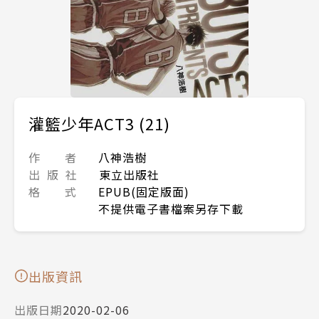
灌籃少年ACT3 (21)
作 者
八神浩樹
出 版 社
東立出版社
格 式
EPUB(固定版面)
不提供電子書檔案另存下載
出版資訊
出版日期
2020-02-06