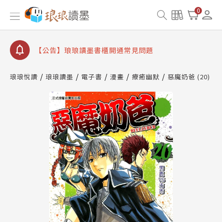
【公告】因 Readmoo 讀墨系統維護中，本站同步暫
0
停部分閱讀服務
【公告】琅琅讀墨數位閱讀資產合併與書櫃開通申請
【公告】琅琅讀墨書櫃開通常見問題
【公告】琅琅讀墨 3 分鐘完成書櫃開通與資產合併申
請圖文教學
琅琅悅讀
琅琅讀墨
電子書
漫畫
療癒幽默
惡魔奶爸 (20)
【公告】琅琅書店服務升級重要說明及資產合併結果
查詢
【公告】因 Readmoo 讀墨系統維護中，本站同步暫
停部分閱讀服務