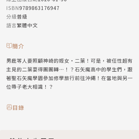
ISBN
9789863176947
分級
普級
語言
繁體中文
簡介
男鹿等人要照顧神崎的姪女‧二葉！可是，被任性超有
主見的二葉耍得團團轉…！？石矢魔高中的學生們，跟
著聖石矢魔學園參加修學旅行前往沖繩！在當地與另一
位帶子老大相識！？
目錄