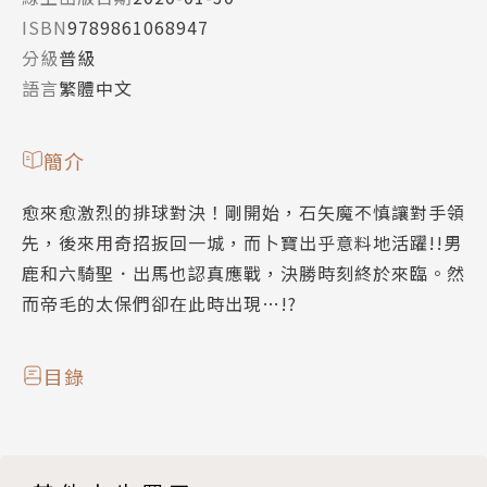
ISBN
9789861068947
分級
普級
語言
繁體中文
簡介
愈來愈激烈的排球對決！剛開始，石矢魔不慎讓對手領
先，後來用奇招扳回一城，而卜寶出乎意料地活躍!!男
鹿和六騎聖．出馬也認真應戰，決勝時刻終於來臨。然
而帝毛的太保們卻在此時出現…!?
目錄