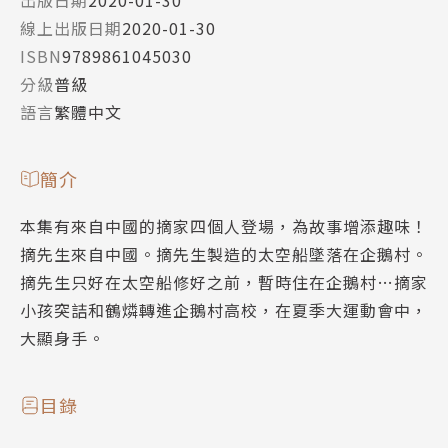
出版日期
2020-01-30
線上出版日期
2020-01-30
ISBN
9789861045030
分級
普級
語言
繁體中文
簡介
本集有來自中國的摘家四個人登場，為故事增添趣味！
摘先生來自中國。摘先生製造的太空船墜落在企鵝村。
摘先生只好在太空船修好之前，暫時住在企鵝村…摘家
小孩突詰和鶴燐轉進企鵝村高校，在夏季大運動會中，
大顯身手。
目錄