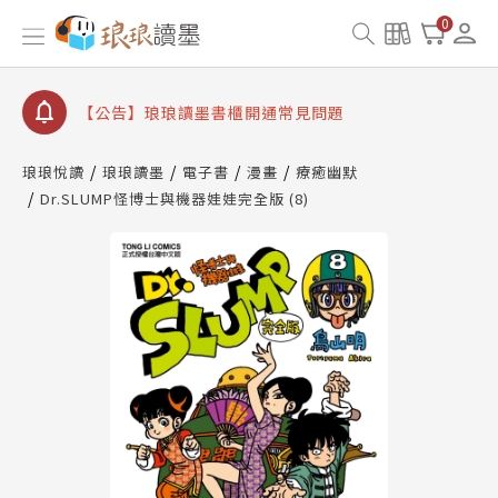
【公告】因 Readmoo 讀墨系統維護中，本站同步暫
0
停部分閱讀服務
【公告】琅琅讀墨數位閱讀資產合併與書櫃開通申請
【公告】琅琅讀墨書櫃開通常見問題
【公告】琅琅讀墨 3 分鐘完成書櫃開通與資產合併申
請圖文教學
琅琅悅讀
琅琅讀墨
電子書
漫畫
療癒幽默
【公告】琅琅書店服務升級重要說明及資產合併結果
Dr.SLUMP怪博士與機器娃娃完全版 (8)
查詢
【公告】因 Readmoo 讀墨系統維護中，本站同步暫
停部分閱讀服務