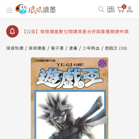
【公告】因 Readmoo 讀墨系統維護中，本站同步暫
0
停部分閱讀服務
【公告】琅琅讀墨數位閱讀資產合併與書櫃開通申請
【公告】琅琅讀墨書櫃開通常見問題
【公告】琅琅讀墨 3 分鐘完成書櫃開通與資產合併申
請圖文教學
琅琅悅讀
琅琅讀墨
電子書
漫畫
少年熱血
遊戲王 (38)
【公告】琅琅書店服務升級重要說明及資產合併結果
查詢
【公告】因 Readmoo 讀墨系統維護中，本站同步暫
停部分閱讀服務