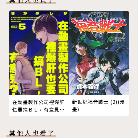
新世紀福音戰士 (2)(漫
在動畫製作公司裡爆肝
畫)
也要搞ＢＬ，有意見？
05 (完)
其他人也看了