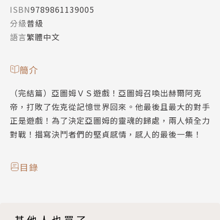
ISBN
9789861139005
分級
普級
語言
繁體中文
簡介
（完結篇）亞圖姆ＶＳ遊戲！亞圖姆召喚出赫爾阿克
帝，打敗了佐克從記憶世界回來。他最後且最大的對手
正是遊戲！為了決定亞圖姆的靈魂的歸處，兩人傾全力
對戰！描寫決鬥者們的堅貞感情，感人的最後一集！
目錄
其他人也買了