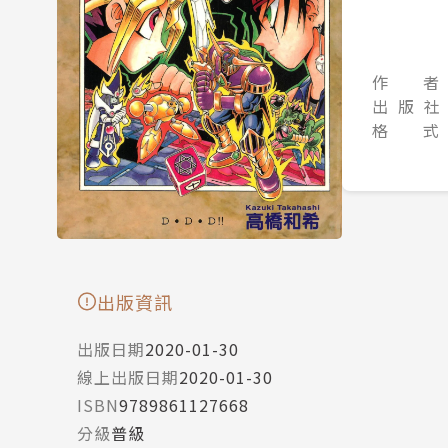
作 者
出 版 社
格 式
出版資訊
出版日期
2020-01-30
線上出版日期
2020-01-30
ISBN
9789861127668
分級
普級