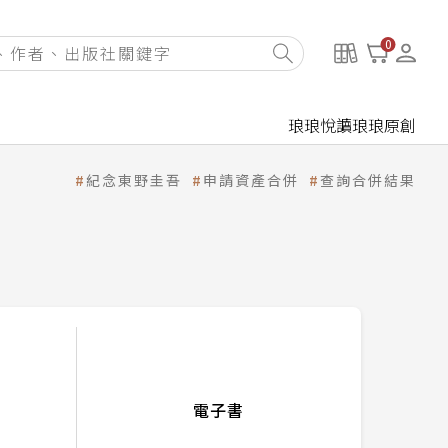
0
琅琅悅讀
琅琅原創
紀念東野圭吾
申請資產合併
查詢合併結果
電子書