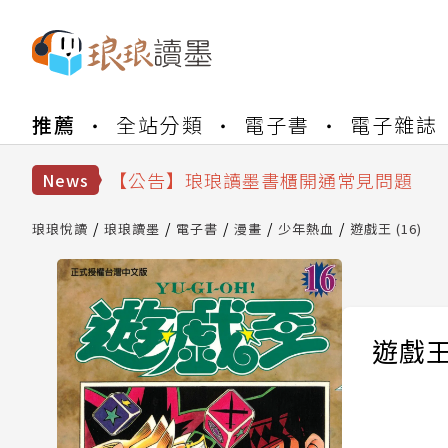
【公告】琅琅書店服務升級重要說明及
推薦
全站分類
電子書
電子雜誌
【公告】因 Readmoo 讀墨系統維護
【公告】琅琅讀墨數位閱讀資產合併與
【公告】琅琅讀墨書櫃開通常見問題
News
【公告】琅琅讀墨 3 分鐘完成書櫃開通
【公告】琅琅書店服務升級重要說明及
琅琅悅讀
琅琅讀墨
電子書
漫畫
少年熱血
遊戲王 (16)
【公告】因 Readmoo 讀墨系統維護
遊戲王 