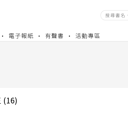
資產合併結果查詢
電子報紙
有聲書
活動專區
中，本站同步暫停部分閱讀服務
書櫃開通申請
與資產合併申請圖文教學
資產合併結果查詢
中，本站同步暫停部分閱讀服務
(16)