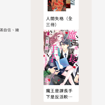
人間失格（全
三冊）
滿自信、擁
魔王是課長手
下是反派軟腳
蝦。 2