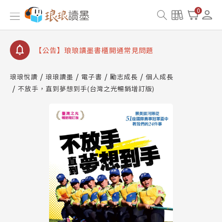
【公告】因 Readmoo 讀墨系統維護中，本站同步暫
0
停部分閱讀服務
【公告】琅琅讀墨數位閱讀資產合併與書櫃開通申請
【公告】琅琅讀墨書櫃開通常見問題
【公告】琅琅讀墨 3 分鐘完成書櫃開通與資產合併申
請圖文教學
琅琅悅讀
琅琅讀墨
電子書
勵志成長
個人成長
【公告】琅琅書店服務升級重要說明及資產合併結果
不放手，直到夢想到手(台灣之光暢銷增訂版)
查詢
【公告】因 Readmoo 讀墨系統維護中，本站同步暫
停部分閱讀服務