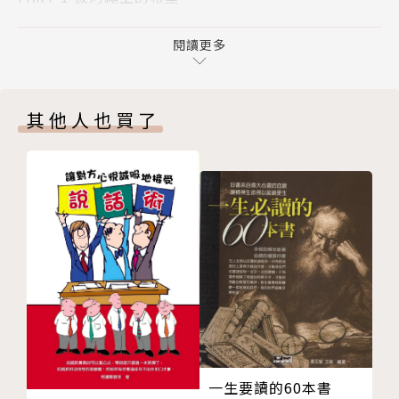
1.拔河，是希望
能預計別人有多強，但我們能掌控的是自己。
2.拔河，是信任
閱讀更多
繩力女孩說：教練說我可能是全世界最矮小的拔河選
【專文】回憶那段日子，喜悅和榮耀盡在其中
手，不過沒關係，我人小志氣高！
3.拔河，是服從
郭老說：無論是什麼樣的選手，都一定能上場，都有贏
其他人也買了
4.拔河，是輸得起
的機會。
5.拔河，是志氣
繩力女孩說：記得學姐和我說過，妳的手是景美的手，
【專文】受傷後才知道，原來拔河對我這麼重要
不單單是自己的，所以請照顧好它。
PART 2 我喜歡那種團隊的感覺
郭老說：受傷，表示學生不認真、沒有做好自我保護，
6.拔河，是不辜負
我知道沒有人願意，但是運動選手除了求勝，還得讓自
7.拔河，是犧牲
己遠離危險。
8.拔河，是喜悅
【專文】我喜歡拔河，喜歡那種團隊的感覺
從一座冠軍盃，到至今五十一座，那是由堅忍不拔的毅
9.拔河，是認同
力和勇氣獲得的勳章，比賽會結束，而這不凡精神永遠
10.拔河，是不驕傲
會持續……
【專文】這面屬於景美、郭老與我的金牌
一生要讀的60本書
PART 3 破繭而出的冠軍