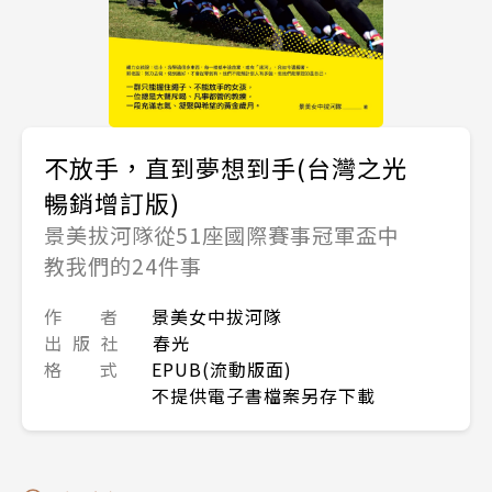
不放手，直到夢想到手(台灣之光
暢銷增訂版)
景美拔河隊從51座國際賽事冠軍盃中
教我們的24件事
作 者
景美女中拔河隊
出 版 社
春光
格 式
EPUB(流動版面)
不提供電子書檔案另存下載