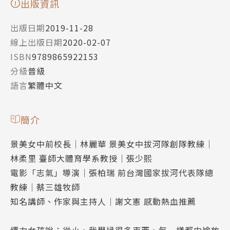
出版資訊
出版日期
2019-11-28
線上出版日期
2020-02-07
ISBN
9789865922153
分級
普級
語言
繁體中文
簡介
景美女中前校長│林麗華 景美女中拔河隊創隊教練│
林柔里 臺師大體育學系教授│張少熙
電影「志氣」導演│張柏瑞 前台灣國家拔河代表隊總
教練│蔡三雄牧師
知名講師、作家與主持人│謝文憲 感動熱血推薦
繩力女孩說：從小，我學過很多東西，每一樣都中途放