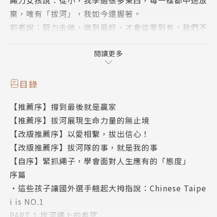
棄，唯有「拔河」，我如今還握著。
郭老說：努力去做，做到最好，才會從零到有。我們不
能預計別人有多強，但我們能掌控的是自己。
閱讀更多
一群只能握住繩子、不能放手的女孩，
一位總是大聲斥喝、凡事都管的教練，
目錄
一段充滿志氣、凝聚與希望的黃金歲月。
【推薦序】撐到最後就是贏家
【推薦序】拔河展現生命力量的無止境
拔河，是服從、是志氣、是喜悅、是團隊精神；同時，
【改版推薦序】以愛相繫，拔出信心！
也是這群女孩們的未來。
【改版推薦序】拔河隊的事，就是我的事
拔河教女孩們的二十四件事，也是女孩們教會我們的二
【自序】緊抓繩子，學會面對人生應有的「態度」
十四件事。
序篇
・這些孩子讓國外選手翹起大拇指說：Chinese Taipe
繩力女孩說：從小，我學過很多東西，每一樣都中途放
i is NO.1
棄，唯有「拔河」，我如今還握著。
PART 1 拔河繩上的希望
郭老說：努力去做，做到最好，才會從零到有。我們不