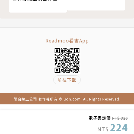
【專文】先和自己比，再和別人比
0Kkg女子組公開賽
22.拔河，是凝聚
2012年瑞士世界盃室外拔河女子錦標賽500kg、女子
23.拔河，是堅持
公開組500kg；蘇格蘭世界盃室內拔河540kg女子組錦
24.拔河，是串連關懷
標賽、500kg女子組錦標賽、600Kkg混合組錦標賽
Readmoo看書App
【專文】不放手，直到夢想到手
2013年哥倫比亞世界運動會女子組540Kg
【專文】力量，在我手上！
2014年美國世界盃室外拔河女子錦標賽500kg、女子
【專文】為了團隊，我們成了減重專家
公開組500kg、女子公開組540kg；蒙古亞洲盃室內拔
【專文】放棄，比堅持難！
河女子錦標賽500kg，室外拔河女子錦標賽520kg；愛
爾蘭世界盃室內拔河女子錦標500kg、混合錦標600k
前往下載
g、女子公開組500kg
2015年北愛爾蘭歐洲盃室外拔河錦標賽女子公開組52
聯合線上公司 著作權所有 © udn.com. All Rights Reserved.
0kg
2016年荷蘭世界盃室內拔河男女混合錦標賽600kg、
女子公開組540kg、女子公開組500kg、男女混合公開
電子書定價
NT$ 320
224
組600kg；瑞典世界盃室外拔河女子錦標賽540kg、女
NT$
子錦標賽500kg、U23女子錦標賽500kg、女子公開組