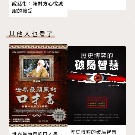
說話術：讓對方心悅誠
11.拔河，是鼓勵
作者簡介
服的接受
12.拔河，是運動家精神
13.拔河，是未來
景美女中拔河隊
【專文】如果妳離開，其他七名隊員怎麼辦？
其他人也看了
景美女中拔河隊成立於1994年，2000年就由第一任教
14.拔河，是團隊
練林柔里老師率領，即奪得「亞洲盃青年組冠軍」。郭
15.拔河，是破繭而出
昇教練從2003年開始帶領這支隊伍征戰國內外各項賽
【專文】不是自己好就好，要學習傾聽別人的聲音
事；除了2004年到2011年連續八年得到｢全國中正盃
PART 4 持續練習就會贏
拔河賽高女組｣冠軍之外，近十年，更在世界盃、歐洲
16.拔河，是光榮
盃、亞洲盃拿下51座冠軍獎盃，成績傲人。
17.拔河，是爭取
2008至2019年國際比賽冠軍紀錄：
【專文】要記得當初進來時的夢想
2008年澳門亞洲盃室內拔河錦標賽公開賽
18.拔河，是企圖心
2010年南非世界盃室外拔河500kg女子組錦標賽、50
19.拔河，是道德
0kg女子組公開賽；義大利世界盃室內拔河女子公開組
20.拔河，是持續
540kg、女子錦標賽540kg；韓國亞洲盃室內拔河錦標
PART 5 握住繩子，緊抓出凝聚的力量
賽女子組冠軍
歷史博弈的破局智慧
21.拔河，是紀律
世界最簡單的口才書
2011年英國歐洲盃室外拔河560kg女子組公開賽、52